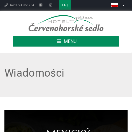
+420 724 363 234
FAQ
MENU
Wiadomości