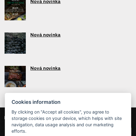
Nová novinka
Nová novinka
Nová novinka
Cookies information
By clicking on "Accept all cookies", you agree to
storage cookies on your device, which helps with site
Unsere Partner
Hotel Červenohorské sedlo
|
Projekt EU
|
navigation, data usage analysis and our marketing
Kouty nad Desnou 80, 788 11 Loučná nad
VOP
efforts.