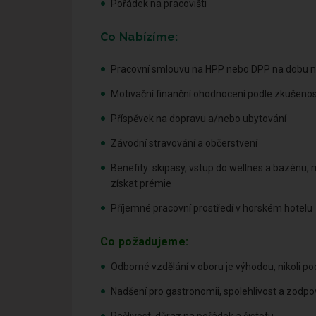
Pořádek na pracovišti
Co Nabízíme:
Pracovní smlouvu na HPP nebo DPP na dobu neur
Motivační finanční ohodnocení podle zkušenos
Příspěvek na dopravu a/nebo ubytování
Závodní stravování a občerstvení
Benefity: skipasy, vstup do wellnes a bazénu,
získat prémie
Příjemné pracovní prostředí v horském hotelu
Co požadujeme:
Odborné vzdělání v oboru je výhodou, nikoli p
Nadšení pro gastronomii, spolehlivost a zodpo
Pečlivost, důraz na pořádek a čistotu.