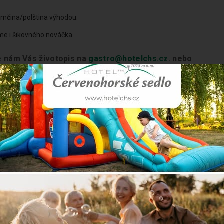
němčina/polština výhodou.
íme i šikovného nováčka.
te nám Vás životopis na
gastro@hotelchs.cz
. nebo