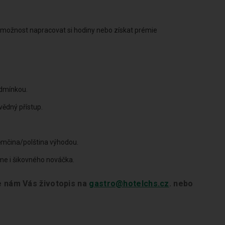
, možnost napracovat si hodiny nebo získat prémie
odmínkou.
vědný přístup.
němčina/polština výhodou.
íme i šikovného nováčka.
te nám Vás životopis na
gastro@hotelchs.cz
. nebo