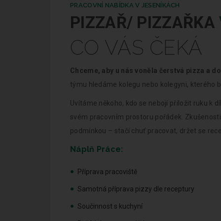
PRACOVNÍ NABÍDKA V JESENÍKÁCH
PIZZAŘ/ PIZZAŘKA
CO VÁS ČEKÁ
Chceme, aby u nás voněla čerstvá pizza a d
týmu hledáme kolegu nebo kolegyni, kterého b
Uvítáme někoho, kdo se nebojí přiložit ruku k d
svém pracovním prostoru pořádek. Zkušenosti 
podmínkou – stačí chuť pracovat, držet se rec
Náplň Práce:
Příprava pracoviště
Samotná příprava pizzy dle receptury
Součinnost s kuchyní