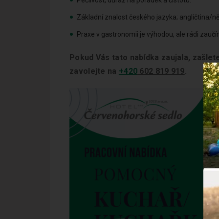
Základní znalost českého jazyka; angličtina/
Praxe v gastronomii je výhodou, ale rádi zauč
Pokud Vás tato nabídka zaujala, zašle
zavolejte na
+420
602 819 919
.