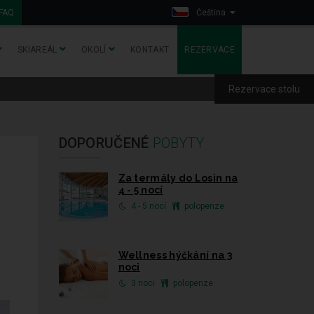
FAQ
Čeština
SKIAREÁL
OKOLÍ
KONTAKT
REZERVACE
Rezervace stolu
DOPORUČENÉ
POBYTY
Za termály do Losin na
4 - 5 nocí
4 - 5 nocí
polopenze
Wellness hýčkání na 3
noci
3 noci
polopenze