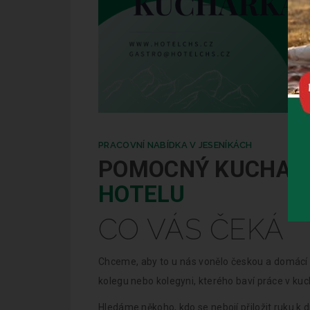
PRACOVNÍ NABÍDKA V JESENÍKÁCH
POMOCNÝ KUCHAŘ
HOTELU
CO VÁS ČEKÁ
Chceme, aby to u nás vonělo českou a domácí 
kolegu nebo kolegyni, kterého baví práce v ku
Hledáme někoho, kdo se nebojí přiložit ruku k 