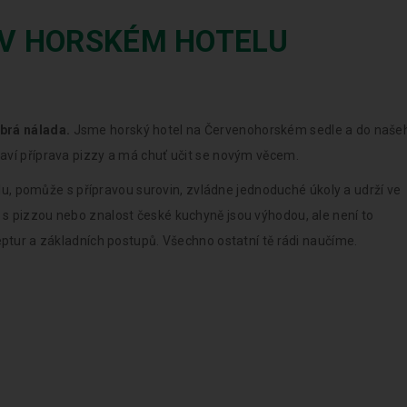
V HORSKÉM HOTELU
obrá nálada.
Jsme horský hotel na Červenohorském sedle a do naše
aví příprava pizzy a má chuť učit se novým věcem.
ílu, pomůže s přípravou surovin, zvládne jednoduché úkoly a udrží ve
s pizzou nebo znalost české kuchyně jsou výhodou, ale není to
eptur a základních postupů. Všechno ostatní tě rádi naučíme.