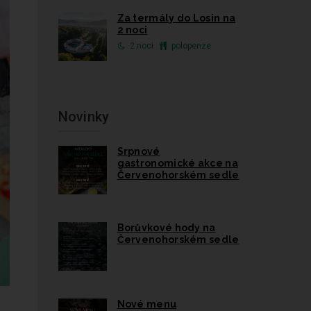
Za termály do Losin na
2 noci
2 noci
polopenze
Novinky
Srpnové
gastronomické akce na
Červenohorském sedle
Borůvkové hody na
Červenohorském sedle
Nové menu