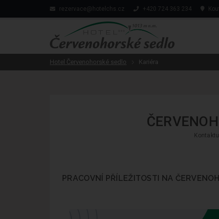
rezervace@hotelchs.cz
+420 724 363 234
Kout
Hotel Červenohorské sedlo
Kariéra
ČERVENOH
Kontaktu
PRACOVNÍ PŘÍLEŽITOSTI NA ČERVENO