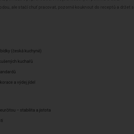
odou, ale stačí chuť pracovat, pozorně kouknout do receptů a držet 
abídky (česká kuchyně)
kušených kuchařů
standardů
race a výdej jídel
čitou – stabilita a jistota
tí