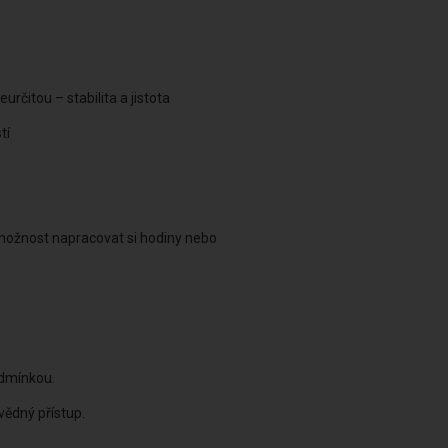
čitou – stabilita a jistota
tí
 možnost napracovat si hodiny nebo
odmínkou.
vědný přístup.