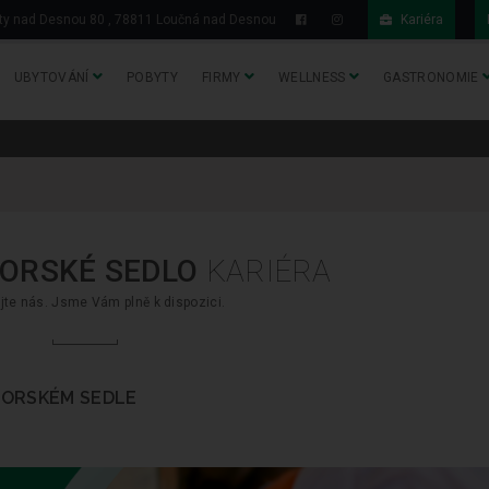
y nad Desnou 80 , 78811 Loučná nad Desnou
Kariéra
UBYTOVÁNÍ
POBYTY
FIRMY
WELLNESS
GASTRONOMIE
ORSKÉ SEDLO
KARIÉRA
jte nás. Jsme Vám plně k dispozici.
HORSKÉM SEDLE