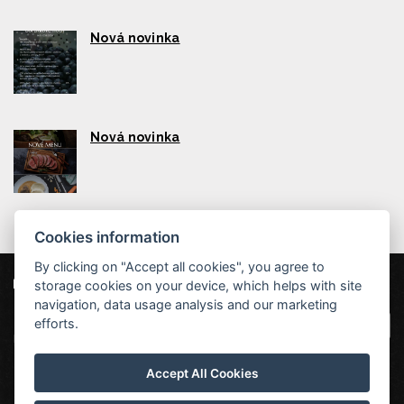
Nová novinka
Nová novinka
Cookies information
By clicking on "Accept all cookies", you agree to
storage cookies on your device, which helps with site
Unsere Partner
Hotel Červenohorské sedlo
|
Projekt EU
|
navigation, data usage analysis and our marketing
Kouty nad Desnou 80, 788 11 Loučná nad
VOP
efforts.
Desnou
rezervace@hotelchs.cz
Accept All Cookies
+420 724 363 234