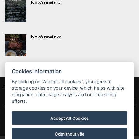
Nová novinka
Nová novinka
Cookies information
By clicking on "Accept all cookies", you agree to
storage cookies on your device, which helps with site
Unsere Partner
Hotel Červenohorské sedlo
|
Projekt EU
|
navigation, data usage analysis and our marketing
Kouty nad Desnou 80, 788 11 Loučná nad
VOP
efforts.
Desnou
rezervace@hotelchs.cz
Accept All Cookies
+420 724 363 234
Odmítnout vše