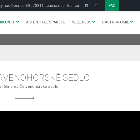
y nad Desnou 80 , 78811 Loučná nad Desnou
FAQ
ERKUNFT
AUFENTHALTSPAKETE
WELLNESS
GASTRONOMIE
RVENOHORSKÉ SEDLO
 - Ski area Červenohorské sedlo