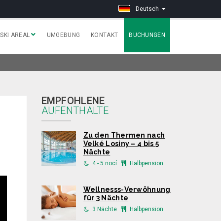
Deutsch
SKI AREAL
UMGEBUNG
KONTAKT
BUCHUNGEN
EMPFOHLENE
AUFENTHALTE
Zu den Thermen nach
Velké Losiny – 4 bis 5
Nächte
4 - 5 nocí
Halbpension
Wellnesss-Verwöhnung
für 3 Nächte
3 Nächte
Halbpension