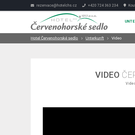
rezervace@hotelchs.cz
+420 724 363 234
Kout
UNT
Hotel Červenohorské sedlo
Unterkunft
Video
VIDEO
ČE
Video