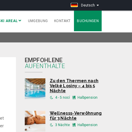
Deutsch
SKI AREAL
UMGEBUNG
KONTAKT
BUCHUNGEN
EMPFOHLENE
AUFENTHALTE
Zu den Thermen nach
Velké Losiny – 4 bis 5
Nächte
4 - 5 nocí
Halbpension
Wellnesss-Verwöhnung
et
für 3 Nächte
3 Nächte
Halbpension
er