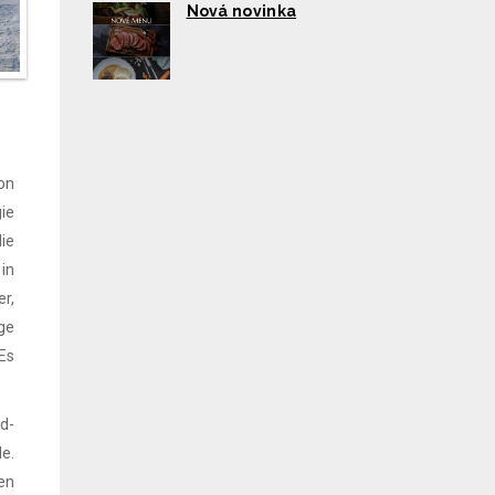
Nová novinka
on
ie
ie
 in
er,
ge
Es
d-
e.
en