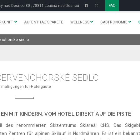
y nad Desnou 80 , 78811 Loučná nad Desnou
FAQ
RKUNFT
AUFENTHALTSPAKETE
WELLNESS
GASTRONOMIE
enohorské sedlo
ERVENOHORSKÉ SEDLO
rmäßigungen für Hotelgäste
EN MIT KINDERN, VOM HOTEL DIREKT AUF DIE PISTE
il des renommierten Skizentrums Skiareál ČHS. Das Skigebi
ten Zentren für alpinen Skilauf in Nordmähren. Es ist ein bekannt