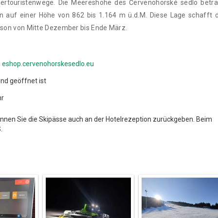
rtouristenwege. Die Meereshöhe des Červenohorské sedlo beträ
en auf einer Höhe von 862 bis 1.164 m ü.d.M. Diese Lage schafft d
ison von Mitte Dezember bis Ende März.
m
eshop.cervenohorskesedlo.eu
nd geöffnet ist
hr
nen Sie die Skipässe auch an der Hotelrezeption zurückgeben. Beim
.