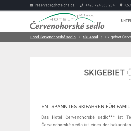
rezervace@hotelchs.cz
+420 724 363 234
Kout
UNTE
Hotel Červenohorské sedlo
Ski Areal
Skigebiet Červ
SKIGEBIET
Č
E
ENTSPANNTES SKIFAHREN FÜR FAMILI
Das Hotel Červenohorské sedlo*** ist Te
Červenohorské sedlo ist eines der bekanntes