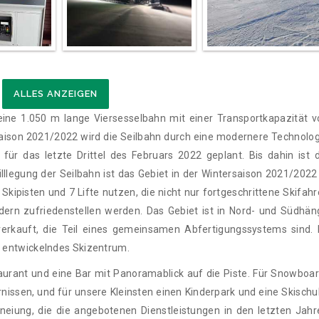
ALLES ANZEIGEN
eine 1.050 m lange Viersesselbahn mit einer Transportkapazität v
 Saison 2021/2022 wird die Seilbahn durch eine modernere Technolog
 für das letzte Drittel des Februars 2022 geplant. Bis dahin ist d
illlegung der Seilbahn ist das Gebiet in der Wintersaison 2021/2022
kipisten und 7 Lifte nutzen, die nicht nur fortgeschrittene Skifahr
ern zufriedenstellen werden. Das Gebiet ist in Nord- und Südhän
verkauft, die Teil eines gemeinsamen Abfertigungssystems sind. 
h entwickelndes Skizentrum.
taurant und eine Bar mit Panoramablick auf die Piste. Für Snowboar
issen, und für unsere Kleinsten einen Kinderpark und eine Skischul
hneiung, die die angebotenen Dienstleistungen in den letzten Jahr