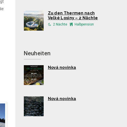
gt
ie
Zu den Thermen nach
Velké Losiny – 2 Nächte
2 Nächte
Halbpension
Neuheiten
Nová novinka
Nová novinka