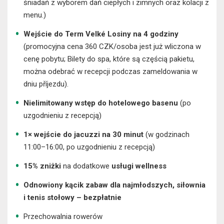
śniadań z wyborem dań ciepłych i zimnych oraz kolacji z
menu.)
Wejście do Term Velké Losiny na 4 godziny
(promocyjna cena 360 CZK/osoba jest już wliczona w
cenę pobytu; Bilety do spa, które są częścią pakietu,
można odebrać w recepcji podczas zameldowania w
dniu příjezdu).
Nielimitowany wstęp do hotelowego basenu
(po
uzgodnieniu z recepcją)
1× wejście do jacuzzi na 30 minut
(w godzinach
11:00–16:00, po uzgodnieniu z recepcją)
15% zniżki
na dodatkowe
usługi wellness
Odnowiony kącik zabaw dla najmłodszych, siłownia
i tenis stołowy – bezpłatnie
Przechowalnia rowerów