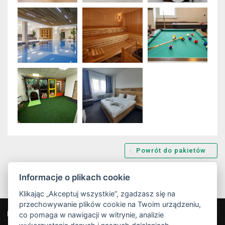
Powrót do pakietów
Informacje o plikach cookie
Klikając „Akceptuj wszystkie”, zgadzasz się na
przechowywanie plików cookie na Twoim urządzeniu,
co pomaga w nawigacji w witrynie, analizie
Nasi partnerzy
Hotel Červenohorské sedlo
|
Projekt EU
|