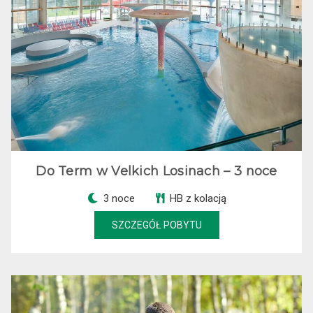
Do Term w Velkich Losinach – 3 noce
3 noce
HB z kolacją
SZCZEGÓŁ POBYTU