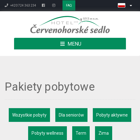
+420 724 363 234
FAQ
MENU
Pakiety pobytowe
Wszystkie pobyty
Dla seniorów
Pobyty aktywne
Pobyty wellness
Term
Zima