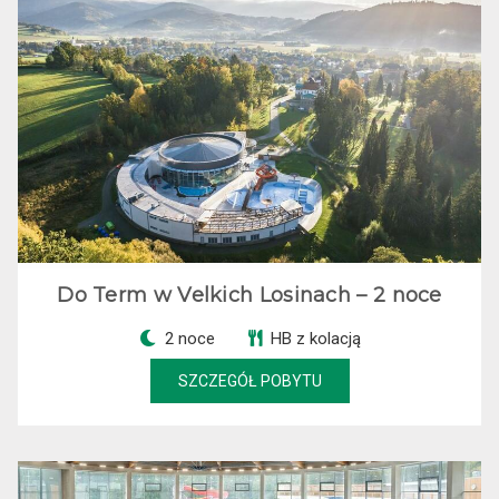
Do Term w Velkich Losinach – 2 noce
2 noce
HB z kolacją
SZCZEGÓŁ POBYTU