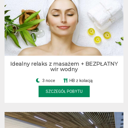
Idealny relaks z masażem + BEZPŁATNY
wir wodny
3 noce
HB z kolacją
SZCZEGÓŁ POBYTU