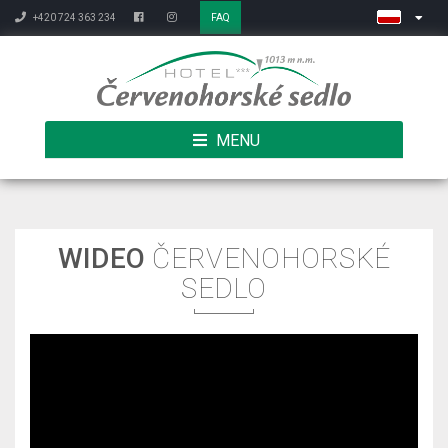
+420 724 363 234
FAQ
MENU
WIDEO
ČERVENOHORSKÉ
SEDLO