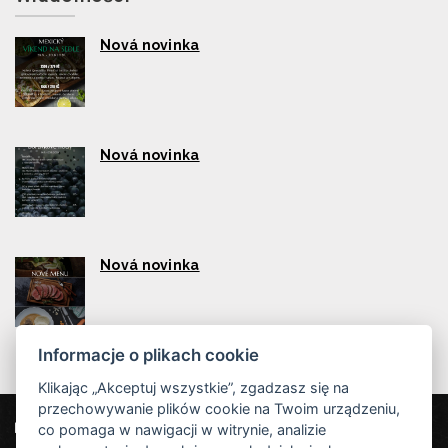
Nová novinka
Nová novinka
Nová novinka
Informacje o plikach cookie
Klikając „Akceptuj wszystkie”, zgadzasz się na
przechowywanie plików cookie na Twoim urządzeniu,
co pomaga w nawigacji w witrynie, analizie
Nasi partnerzy
Hotel Červenohorské sedlo