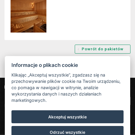
Powrót do pakietów
Informacje o plikach cookie
Klikając „Akceptuj wszystkie”, zgadzasz się na
przechowywanie plików cookie na Twoim urządzeniu,
co pomaga w nawigacji w witrynie, analizie
Nasi partnerzy
Hotel Červenohorské sedlo
|
Projekt EU
|
wykorzystania danych i naszych działaniach
Kouty nad Desnou 80, 788 11 Loučná nad
VOP
marketingowych.
Desnou
rezervace@hotelchs.cz
Akceptuj wszystkie
+420 724 363 234
Odrzuć wszystkie