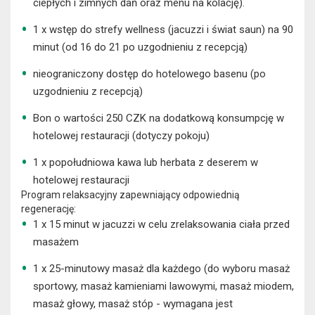
ciepłych i zimnych dań oraz menu na kolację).
1 x wstęp do strefy wellness (jacuzzi i świat saun) na 90
minut (od 16 do 21 po uzgodnieniu z recepcją)
nieograniczony dostęp do hotelowego basenu (po
uzgodnieniu z recepcją)
Bon o wartości 250 CZK na dodatkową konsumpcję w
hotelowej restauracji (dotyczy pokoju)
1 x popołudniowa kawa lub herbata z deserem w
hotelowej restauracji
Program relaksacyjny zapewniający odpowiednią
regenerację:
1 x 15 minut w jacuzzi w celu zrelaksowania ciała przed
masażem
1 x 25-minutowy masaż dla każdego (do wyboru masaż
sportowy, masaż kamieniami lawowymi, masaż miodem,
masaż głowy, masaż stóp - wymagana jest