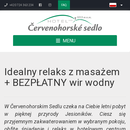
+420 724 363 234
FAQ
MENU
Idealny relaks z masażem
+ BEZPŁATNY wir wodny
W Červenohorskim Sedlu czeka na Ciebie letni pobyt
w pięknej przyrody Jesioników. Ciesz się
przyjemnym zakwaterowaniem w wybranym pokoju,
obfite śniadanie i relaks w hotelowym centrum