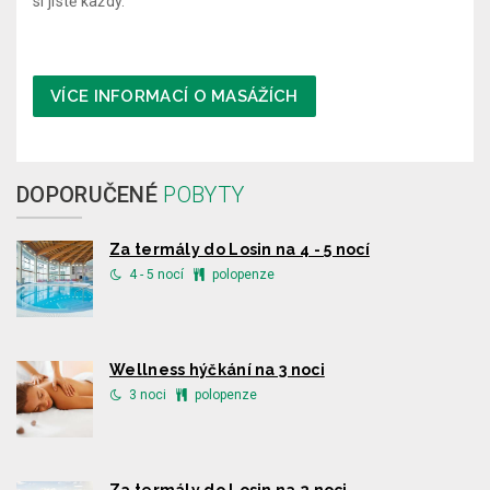
si jistě každý.
VÍCE INFORMACÍ O MASÁŽÍCH
DOPORUČENÉ
POBYTY
Za termály do Losin na 4 - 5 nocí
4 - 5 nocí
polopenze
Wellness hýčkání na 3 noci
3 noci
polopenze