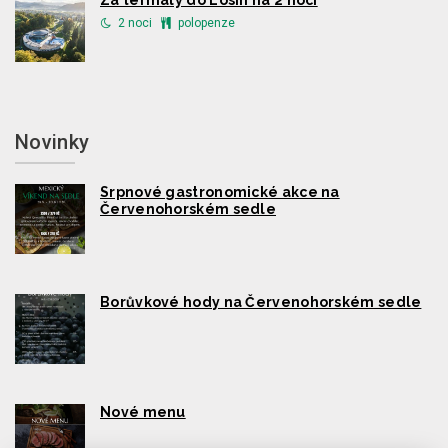
Za termály do Losin na 2 noci
2 noci
polopenze
Novinky
Srpnové gastronomické akce na
Červenohorském sedle
Borůvkové hody na Červenohorském sedle
Nové menu