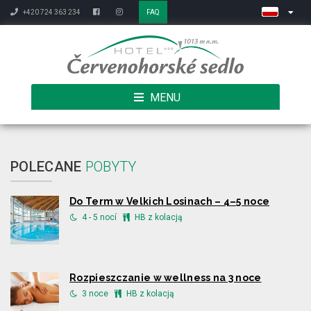
+420 724 363 234
FAQ
MENU
POLECANE
POBYTY
Do Term w Velkich Losinach – 4–5 noce
4 - 5 nocí
HB z kolacją
Rozpieszczanie w wellness na 3 noce
3 noce
HB z kolacją