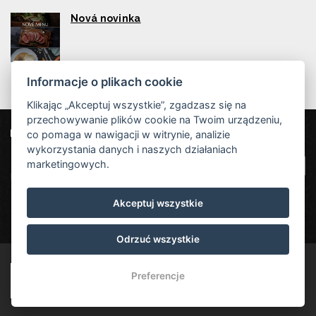
Nová novinka
Informacje o plikach cookie
Klikając „Akceptuj wszystkie”, zgadzasz się na
przechowywanie plików cookie na Twoim urządzeniu,
co pomaga w nawigacji w witrynie, analizie
Nasi partnerzy
Hotel Červenohorské sedlo
|
Projekt EU
|
wykorzystania danych i naszych działaniach
Kouty nad Desnou 80, 788 11 Loučná nad
VOP
marketingowych.
Desnou
rezervace@hotelchs.cz
Akceptuj wszystkie
+420 724 363 234
Odrzuć wszystkie
© Copyright 2026 | Wszystkie prawa zastrzeżone
Preferencje