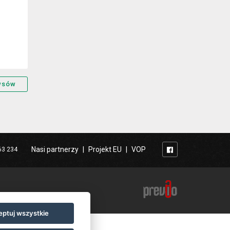
wsów
Nasi partnerzy
|
Projekt EU
|
VOP
63 234
ptuj wszystkie