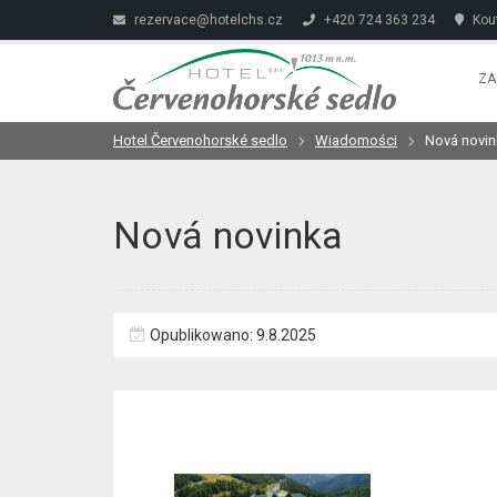
rezervace@hotelchs.cz
+420 724 363 234
Kout
ZA
Hotel Červenohorské sedlo
Wiadomości
Nová novin
Nová novinka
Opublikowano: 9.8.2025