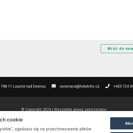
Wróć do ne
, 788 11 Loučná nad Desnou
rezervace@hotelchs.cz
+420 724 3
© Copyright 2026 | Wszystkie prawa zastrzeżone
ach cookie
Akce
zystkie”, zgadzasz się na przechowywanie plików