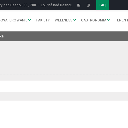
y nad Desnou 80 , 78811 Loučná nad Desnou
FAQ
KWATEROWANIE
PAKIETY
WELLNESS
GASTRONOMIA
TEREN 
ka