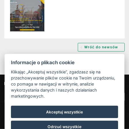
Wróć do newsów
Informacje o plikach cookie
Klikając „Akceptuj wszystkie”, zgadzasz się na
przechowywanie plików cookie na Twoim urządzeniu,
co pomaga w nawigacji w witrynie, analizie
Nasi partnerzy
Hotel Červenohorské sedlo
|
Projekt EU
|
wykorzystania danych i naszych działaniach
Kouty nad Desnou 80, 788 11 Loučná nad
VOP
marketingowych.
Desnou
rezervace@hotelchs.cz
Akceptuj wszystkie
+420 724 363 234
Odrzuć wszystkie