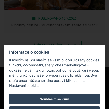
PUBLIKOVÁNO 16.7.2026
Rodinný den na Červenohorském sedle se vrací!
Zobrazit všechny novinky
Informace o cookies
Kliknutím na Souhlasím se vším budou uloženy cookies
funkční, výkonnostní, analytické i marketingové -
dokážeme vám tak umožnit pohodlné používání webu,
měřit funkčnost našeho webu i vás cílit reklamou. Své
Naši partneři
|
Hotel Červenohorské sedlo
Projekt EU
|
preference můžete snadno upravit kliknutím na
Kouty nad Desnou 80, 788 11 Loučná nad
VOP
Nastavení cookies.
Desnou
rezervace@hotelchs.cz
Souhlasím se vším
+420 724 363 234