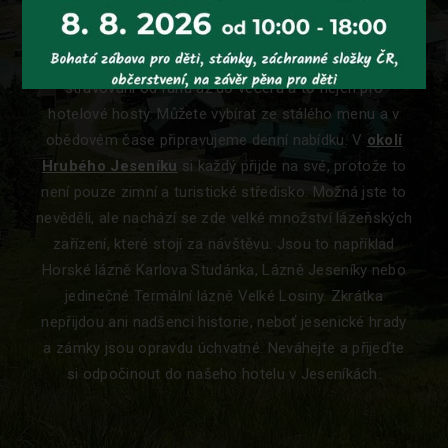
milovníky zimních sportů i pěší nebo cyklo turistiky.
Restaurace Červenohorského sedla
poskytuje
stravování od rána až do večera a to nejen pro
hotelové hosty. Můžete vybírat ze stálého menu a v
obědovém čase připravujeme denní nabídku. V
okolí
Hrubého Jeseníku
si každý přijde na své, protože to
není pouze zimní a turistické středisko. Možná jste to
nevěděli, ale nachází se zde velké množství lázeňských
zařízení, které stojí za návštěvu. Jsou to například
Horské lázně Karlova Studánka, Lázně Jeseníky nebo
jedinečné Termální lázně Velké Losiny. Zkrátka
nepřijdou ani nadšenci historie, neboť jesenické hrady
a zámky jsou opravdu úchvatné. Neváhejte a přijeďte
si odpočinout do našeho hotelu v Jeseníkách.