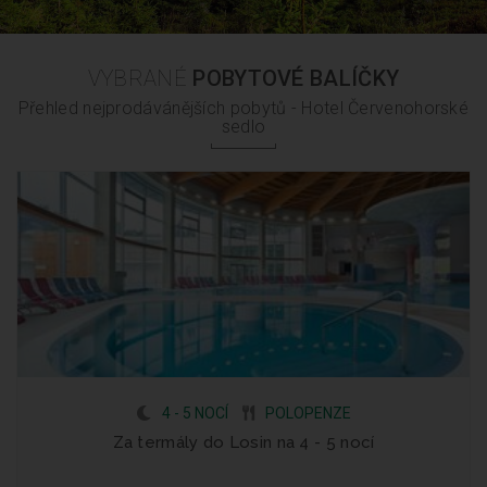
VYBRANÉ
POBYTOVÉ BALÍČKY
Přehled nejprodávánějších pobytů - Hotel Červenohorské
sedlo
4 - 5 NOCÍ
POLOPENZE
Za termály do Losin na 4 - 5 nocí