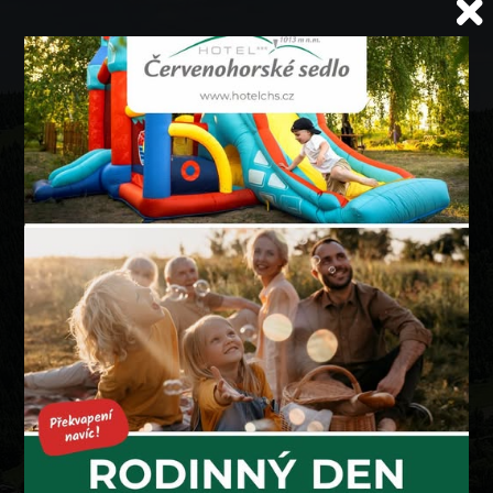
JESENÍKY JAKO NA DLANI
HOTEL ČERVENOHORSKÉ
SEDLO
V panenské přírodě Jeseníků v nadmořské výšce 1013
m n. m. naleznete horský hotel Červenohorské sedlo
poskytující
komfortní ubytování
v
90 pokojích
s
vlastním sociálním zařízením. Výhodné
pobytové
balíčky
pro páry, rodiny s dětmi nebo seniory můžete
využít po celý rok. Hotel je součástí jednoho z nejvýše
položených lyžařských a turistických středisek České
republiky,
Skiareálu Červenohorské sedlo
. Je tak
výborným výchozím bodem pro sportovní nadšence,