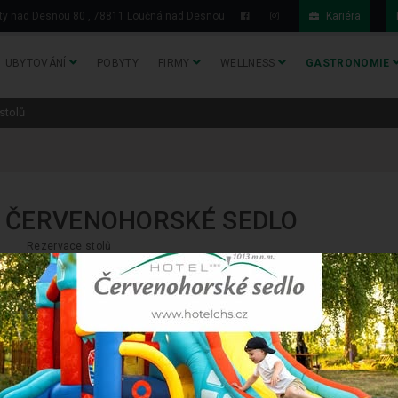
y nad Desnou 80 , 78811 Loučná nad Desnou
Kariéra
UBYTOVÁNÍ
POBYTY
FIRMY
WELLNESS
GASTRONOMIE
stolů
 ČERVENOHORSKÉ SEDLO
Rezervace stolů
LE – REZERVUJTE SI SVŮJ STŮL PŘEDEM
na Červenohorském sedle. Rezervace stolu vám zajistí klidné místo i
ořit
den předem
a pobyt u stolu je možné rezervovat
na maximálně