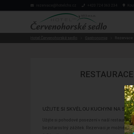
rezervace@hotelchs.cz
+420 724 363 234
Kout
Hotel Červenohorské sedlo
Gastronomie
Rezervace 
RESTAURACE
UŽIJTE SI SKVĚLOU KUCHYNI NA SED
Užijte si pohodové posezení v naší restauraci 
bezstarostný zážitek. Rezervaci je možné vytv