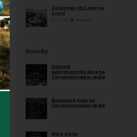
me
Za termály do Losin na
2 noci
2 noci
polopenze
Novinky
Srpnové
gastronomické akce na
Červenohorském sedle
Borůvkové hody na
Červenohorském sedle
Nové menu