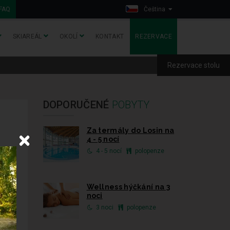
FAQ
Čeština
SKIAREÁL
OKOLÍ
KONTAKT
REZERVACE
Rezervace stolu
DOPORUČENÉ
POBYTY
Za termály do Losin na
4 - 5 nocí
4 - 5 nocí
polopenze
Wellness hýčkání na 3
noci
3 noci
polopenze