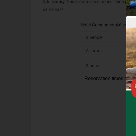
2,5 hodiny
. Naše restaurace není určena jen 
se na vás!