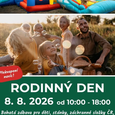
pro ubytované hosty –
rádi u nás přivítáme i širokou veřejnost
. Těší