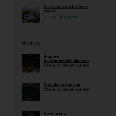
Za termály do Losin na
2 noci
2 noci
polopenze
Novinky
Srpnové
gastronomické akce na
Červenohorském sedle
Borůvkové hody na
Červenohorském sedle
Nové menu