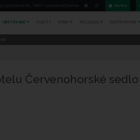
y nad Desnou 80 , 78811 Loučná nad Desnou
Kariéra
UBYTOVÁNÍ
POBYTY
FIRMY
WELLNESS
GASTRONOMIE
stů
telu Červenohorské sedlo