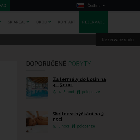
FAQ
Čeština
SKIAREÁL
OKOLÍ
KONTAKT
REZERVACE
Rezervace stolu
DOPORUČENÉ
POBYTY
Za termály do Losin na
4 - 5 nocí
4 - 5 nocí
polopenze
Wellness hýčkání na 3
noci
3 noci
polopenze