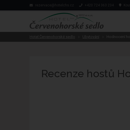
rezervace@hotelchs.cz
+420 724 363 234
Kout
Hotel Červenohorské sedlo
Ubytování
Hodnocení ho
Recenze hostů Ho