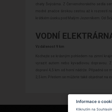
chaty Švýcárna. Z Červenohorského sedla sem
modré značce širokou cestou až k rozcestí na
krátkém úseku pod Malým Jezerníkem. Od Švýc
VODNÍ ELEKTRÁRN
Vzdálenost 9 km
Kochejte se krásným pohledem na zimní kraji
vyrazit autem nebo kyvadlovou dopravou. Z 
dopraví 4,5 km od horní nádrže. Případně se m
2,5 km. Předem se můžete také objednat na exk
Informace o cook
Kliknutím na Souhlasí