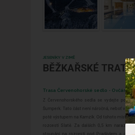
JESENÍKY V ZIMĚ
BĚŽKAŘSKÉ TRATĚ
Trasa Červenohorské sedlo - Ovčárna -
Z Červenohorského sedla se vydejte po modr
Šumperk. Tato část není náročná, neboť vede 
poté výstupem na Kamzík. Od tohoto místa vás 
rozcestí Slatě. Za dalších 0,5 km narazíte 
stoupání na rozcestí pod Pradědem a odtud