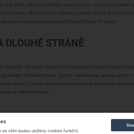
 vede ještě jedna pohodlnější varianta trasy - vpravo od hřebene 
d Petrovkou, odtud vlevo po zelené, poněkud strměji se stoupá jen
árny se otevírá panorama nejvyšší hory Moravy - Pradědu.
A DLOUHÉ STRÁNĚ
nu Jeseníků. Výchozím bodem jsou Kouty nad Desnou, kam je nejlep
lyžařského střediska Kouty využijte sedačkovou lanovku, která v
ůžete vydat po kratší trase po červené značce, která je dlouhá pou
urzi do vodní elektrárny.
ies
Sou
m se vším budou uloženy cookies funkční,