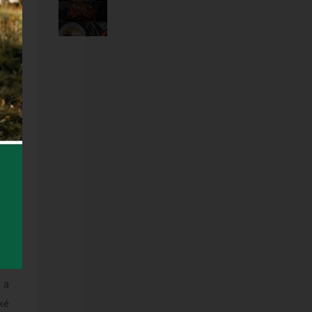
od
to
sí
ho
ou
lí
ly
 a
ké