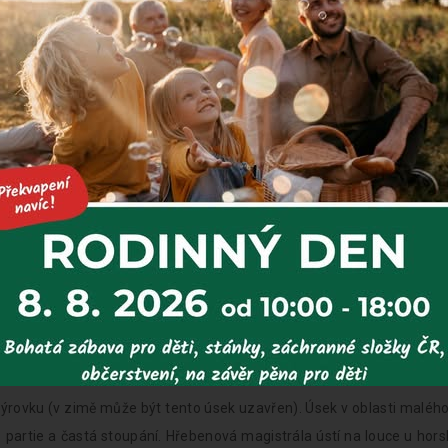
 z Hvězdy do hotelu.
- 14,5 km
 prudším stoupáním na Vřesovou studánku, která se nachází p
 pokračujte na nedaleké Trojmezí, ze kterého vede náročné, čas
lém temeni na Keprník (1423 m n. m.). Z vrcholu se za jasného poča
é hřebeny od Krkonoš až po Beskydy. Z Keprníku dále sjeďte k Jiří
 n.m.), kde je možnost občerstvení. Při sjezdu ze Šeráku na Ramzov
 metrů. Cesta vede lesem a je obohacena o dílčí výhledy do údo
rasa Červenohorské sedlo - Ramzová je součástí Jesenické magistrá
u.
8,5 km
ýrovku (v zimě může být tento úsek uzavřen). Úsek v oblasti malého
partie a častá stoupání. Hřebenová magistrála ústí na louce u hors