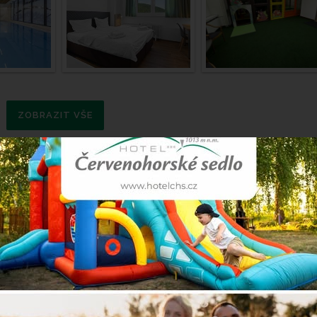
ZOBRAZIT VŠE
 12 km
é turistické značce, která se nachází na levé straně silnice sm
po vrstevnici. Pod Výrovkou pokračujte mírným klesáním na Petrovku
čeká nejnáročnější úsek celé trasy a tím je stoupání dlouhé 1,5 km
na turistickou chatu Švýcárna, kde se můžete občerstvit. Pokraču
 následuje příjemný sjezd na Ovčárnu. Z Ovčárny se můžete vrát