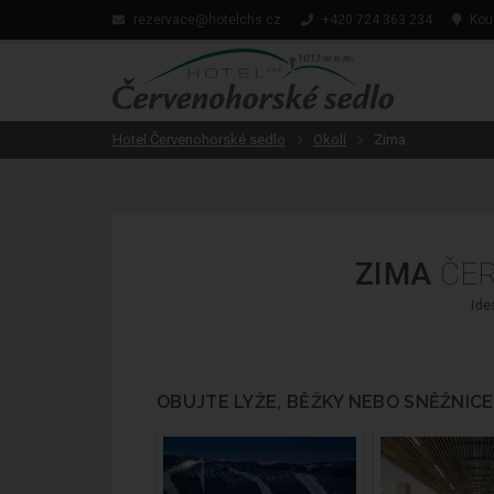
rezervace@hotelchs.cz
+420 724 363 234
Kout
Hotel Červenohorské sedlo
Okolí
Zima
ZIMA
ČE
Ide
OBUJTE LYŽE, BĚŽKY NEBO SNĚŽNICE