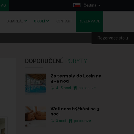
FAQ
Čeština
SKIAREÁL
OKOLÍ
KONTAKT
REZERVACE
Rezervace stolu
DOPORUČENÉ
POBYTY
Za termály do Losin na
4 - 5 nocí
4 - 5 nocí
polopenze
Wellness hýčkání na 3
noci
3 noci
polopenze