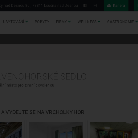
y nad Desnou 80 , 78811 Loučná nad Desnou
Kariéra
UBYTOVÁNÍ
POBYTY
FIRMY
WELLNESS
GASTRONOMIE
RVENOHORSKÉ SEDLO
ální místo pro zimní dovolenou
 A VYDEJTE SE NA VRCHOLKY HOR