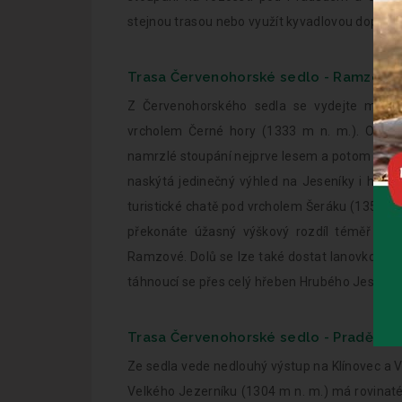
stejnou trasou nebo využít kyvadlovou dopravu
Trasa Červenohorské sedlo - Ramzová 
Z Červenohorského sedla se vydejte místy
vrcholem Černé hory (1333 m n. m.). Odtud
namrzlé stoupání nejprve lesem a potom po ho
naskýtá jedinečný výhled na Jeseníky i horsk
turistické chatě pod vrcholem Šeráku (1351 m
překonáte úžasný výškový rozdíl téměř 600
Ramzové. Dolů se lze také dostat lanovkou. T
táhnoucí se přes celý hřeben Hrubého Jeseník
Trasa Červenohorské sedlo - Praděd - 
Ze sedla vede nedlouhý výstup na Klínovec a V
Velkého Jezerníku (1304 m n. m.) má rovinaté 