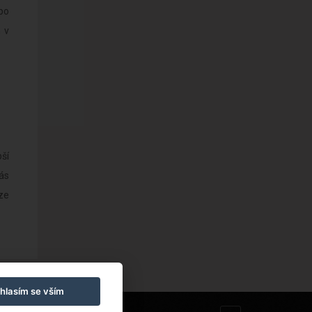
po
 v
ší
ás
ze
hlasím se vším