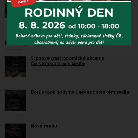
2 noci
polopenze
Novinky
Srpnové gastronomické akce na
Červenohorském sedle
Borůvkové hody na Červenohorském sedle
Nové menu