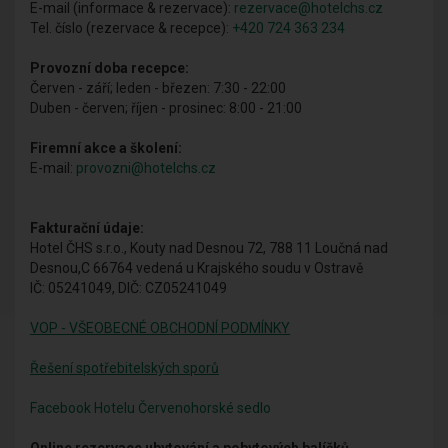
E-mail (informace & rezervace):
rezervace@hotelchs.cz
Tel. číslo (rezervace & recepce):
+420 724 363 234
Provozní doba recepce:
Červen - září; leden - březen: 7:30 - 22:00
Duben - červen; říjen - prosinec: 8:00 - 21:00
Firemní akce a školení:
E-mail:
provozni@hotelchs.cz
Fakturační údaje:
Hotel ČHS s.r.o., Kouty nad Desnou 72, 788 11 Loučná nad
Desnou,C 66764 vedená u Krajského soudu v Ostravě
IČ: 05241049, DIČ: CZ05241049
VOP - VŠEOBECNÉ OBCHODNÍ PODMÍNKY
Řešení spotřebitelských sporů
Facebook Hotelu Červenohorské sedlo