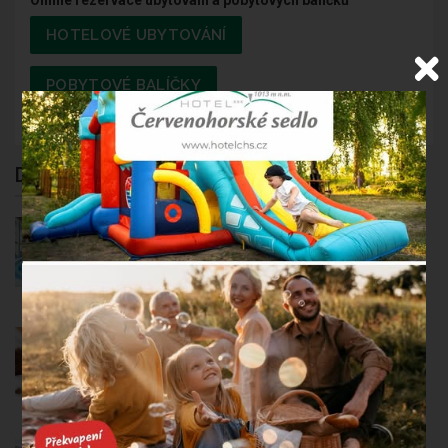
Online rezervace ubytování a pobytových balíčků
HOTELOVÉ UBYTOVÁNÍ
POBYTOVÉ BALÍČKY
DOPORUČENÉ
POBYTY
Za termály do Losin na 4 - 5 nocí
4 - 5 nocí
polopenze
Wellness hýčkání na 3 noci
3 noci
polopenze
Za termály do Losin na 2 noci