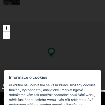
+
−
Informace o cookies
Kliknutím na Souhlasím se vším budou uloženy cookies
funkční, výkonnostní, analytické i marketingové -
Leaflet
|
© Seznam.cz a.s. a další
dokážeme vám tak umožnit pohodlné používání webu,
měřit funkčnost našeho webu i vás cílit reklamou. Své
Naši partneři
|
Hotel Červenohorské sedlo
Projekt EU
|
preference můžete snadno upravit kliknutím na