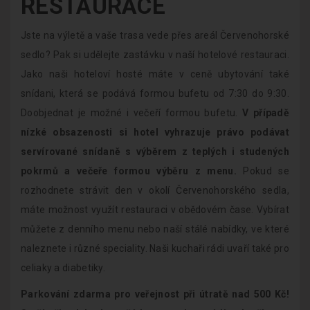
RESTAURACE
Jste na výletě a vaše trasa vede přes areál Červenohorské
sedlo? Pak si udělejte zastávku v naší hotelové restauraci.
Jako naši hoteloví hosté máte v ceně ubytování také
snídani, která se podává formou bufetu od 7:30 do 9:30.
Doobjednat je možné i večeří formou bufetu.
V případě
nízké obsazenosti si hotel vyhrazuje právo podávat
servírované snídaně s výběrem z teplých i studených
pokrmů a večeře formou výběru z menu.
Pokud se
rozhodnete strávit den v okolí Červenohorského sedla,
máte možnost využít restauraci v obědovém čase. Vybírat
můžete z denního menu nebo naší stálé nabídky, ve které
naleznete i různé speciality. Naši kuchaři rádi uvaří také pro
celiaky a diabetiky.
Parkování zdarma pro veřejnost při útratě nad 500 Kč!