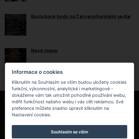
Borůvkové hody na Červenohorském sedle
Nové menu
Informace o cookies
Kliknutím na Souhlasím se vším budou uloženy cookies
funkční, výkonnostní, analytické i marketingové -
dokážeme vám tak umožnit pohodlné používání webu,
měřit funkčnost našeho webu i vás cílit reklamou. Své
Naši partneři
|
Hotel Červenohorské sedlo
Projekt EU
|
preference můžete snadno upravit kliknutím na
Kouty nad Desnou 80, 788 11 Loučná nad
VOP
Nastavení cookies.
Desnou
rezervace@hotelchs.cz
Souhlasím se vším
+420 724 363 234