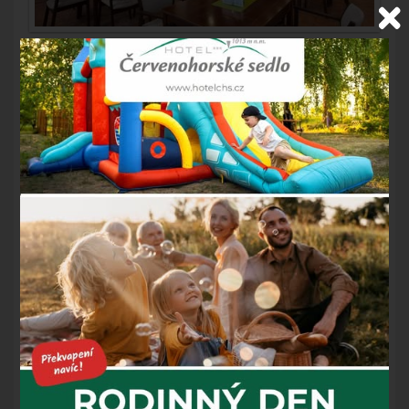
OTEVÍRACÍ DOBA:
7:30 - 22:00, vaříme do 21:00
SNÍDANĚ:
Snídaně mají naši hoteloví hosté v ceně
ubytování, která se podává formou bufetu od 7:30 do 9:30.
V případě i nízké obsazenosti si hotel vyhrazuje právo
podávat servírované snídaně s výběrem z teplých i
studených pokrmů a večeře formou výběru z menu. Pro
hosty, kteří nejsou ubytovaní v našem hotelu jsou snídaně
za 220,- Kč / osoba (dítě do 12 let 180 Kč).