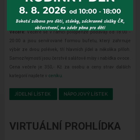
Večeře:
Večeře se v rámci polopenze podávají od 18:00 -
20:00 a jsou servírované formou bufetu, který zahrnuje
výběr ze dvou polévek, tří hlavních jídel a několika příloh.
Samozřejmostí jsou čerstvé salátové mísy i nabídka ovoce.
Cena večeře je 350,- Kč za osobu a ceny strav dalších
kategorií najdete v
ceníku.
JÍDELNÍ LÍSTEK
NÁPOJOVÝ LÍSTEK
VIRTUÁLNÍ PROHLÍDKA
.