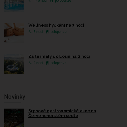
4 - 5 nocí
polopenze
Wellness hýčkání na 3 noci
3 noci
polopenze
Za termály do Losin na 2 noci
2 noci
polopenze
Novinky
Srpnové gastronomické akce na
Červenohorském sedle