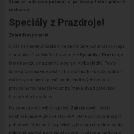
Stačí při odchodu
požádat o parkovací lístek
přímo v
restauraci.
Speciály z Prazdroje
!
Zahrádkový speciál
U nás na Červenohorském sedle můžete ochutnat koncept
z produkce Plzeňského Prazdroje –
Speciály z Prazdroje
,
který navazuje na známý program Volba sládků. Tento
koncept přináší více pestrosti a možností – každý podnik si
může vybrat pivní speciál podle chutí svých hostů a
pravidelně tak představovat zajímavá piva z produkce
Plzeňského Prazdroje.
My jsme pro vás vybrali speciál
Zahrádkový
– svěží
svrchně kvašené pivo ve stylu IPA, které bylo stvořeno pro
pohodové letní dny. Díky pečlivě vybraným chmelům nabízí
příjemné ovocné a citrusové aroma, vyváženou hořkost a