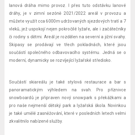
lanová dráha mimo provoz. I přes tuto odstávku lanové
dráhy, je v zimní sezóně 2021/2022 areál v provozu a
můžete využít cca 6000m udržovaných sjezdových tratí a 7
vleků, jež uspokojí nejen pokročilé lyžaře, ale i začátečníky
či rodiny s dětmi. Areál je rozdělen na severní a jižní svahy.
Skipasy se prodávají ve třech pokladnách, které jsou
součástí společného odbavovacího systému. Jedná se o
moderní, dynamicky se rozvíjející lyžařské středisko.
Součástí skiareálu je také stylová restaurace a bar s
panoramatickým výhledem na svah. Pro příznivce
snowboardů je připraven nový snowpark s překážkami a
pro naše nejmenší dětský park a lyžařská škola. Novinkou
je také umělé zasněžování, které v posledních letech velmi
zkvalitnilo nabízené služby.