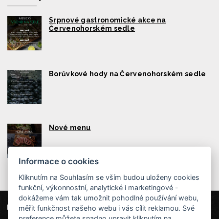
Srpnové gastronomické akce na
Červenohorském sedle
Borůvkové hody na Červenohorském sedle
Nové menu
Informace o cookies
Kliknutím na Souhlasím se vším budou uloženy cookies
funkční, výkonnostní, analytické i marketingové -
dokážeme vám tak umožnit pohodlné používání webu,
měřit funkčnost našeho webu i vás cílit reklamou. Své
Naši partneři
|
Hotel Červenohorské sedlo
Projekt EU
|
preference můžete snadno upravit kliknutím na