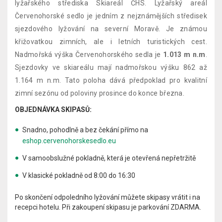
lyžařského střediska Skiareál ČHS. Lyžařský areál
Červenohorské sedlo je jedním z nejznámějších středisek
sjezdového lyžování na severní Moravě. Je známou
křižovatkou zimních, ale i letních turistických cest.
Nadmořská výška Červenohorského sedla je
1.013 m n.m
.
Sjezdovky ve skiareálu mají nadmořskou výšku 862 až
1.164 m n.m. Tato poloha dává předpoklad pro kvalitní
zimní sezónu od poloviny prosince do konce března.
OBJEDNÁVKA SKIPASŮ:
.
Snadno, pohodlně a bez čekání přímo na
eshop.cervenohorskesedlo.eu
V samoobslužné pokladně, která je otevřená nepřetržitě
V klasické pokladně od 8:00 do 16:30
Po skončení odpoledního lyžování můžete skipasy vrátit i na
recepci hotelu. Při zakoupení skipasu je parkování ZDARMA.
.