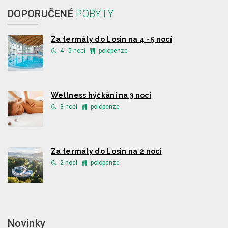
DOPORUČENÉ
POBYTY
Za termály do Losin na 4 - 5 nocí
4 - 5 nocí
polopenze
Wellness hýčkání na 3 noci
3 noci
polopenze
Za termály do Losin na 2 noci
2 noci
polopenze
Novinky