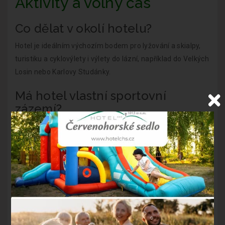
Aktivity a volný čas
Co dělat v okolí hotelu?
Hotel je ideálním výchozím bodem pro lyžování a skialpy,
turistiku a cyklovýlety i výlety do lázní, například do Velkých
Losin nebo Karlovy Studánky.
Má hotel vlastní sportovní
zázemí?
Ano, k dispozici je malé fitness, herna (kulečník, šipky, air-
hockey, Nintendo) a stolní tenis.
Je možné zapůjčit elektrokola?
Ano, hotel nabízí půjčovnu elektrokol přímo na místě.
Restaurace a gastronomie