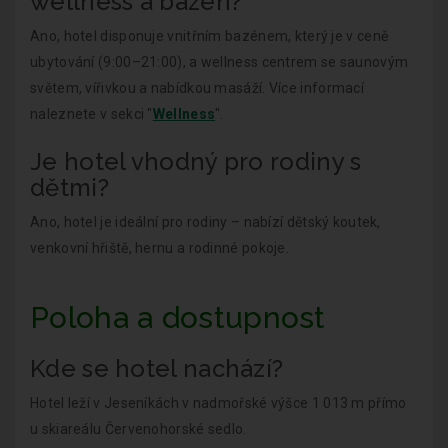
wellness a bazén?
Ano, hotel disponuje vnitřním bazénem, který je v ceně
ubytování (9:00–21:00), a wellness centrem se saunovým
světem, vířivkou a nabídkou masáží. Více informací
naleznete v sekci "
Wellness
".
Je hotel vhodný pro rodiny s
dětmi?
Ano, hotel je ideální pro rodiny – nabízí dětský koutek,
venkovní hřiště, hernu a rodinné pokoje.
Poloha a dostupnost
Kde se hotel nachází?
Hotel leží v Jeseníkách v nadmořské výšce 1 013 m přímo
u skiareálu Červenohorské sedlo.