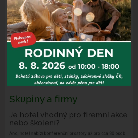
Má hotel vlastní restauraci?
Ano, hotel má restauraci s celodenním provozem a
pizzerii. K dispozici je také lobby bar, který je v letní sezóně
nahrazen venkovní terasou.
Jak probíhá stravování?
Snídaně jsou podávány formou bufetu, večeře formou
bufetu nebo výběrem z menu dle aktuální obsazenosti
hotelu.
Skupiny a firmy
Je hotel vhodný pro firemní akce
nebo školení?
Ano, hotel nabízí konferenční prostory až pro cca 80 osob