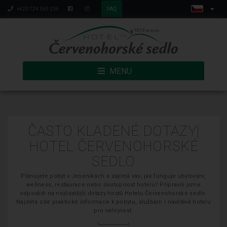
+420 724 363 234
FAQ
MENU
ČASTO KLADENÉ DOTAZY|
HOTEL ČERVENOHORSKÉ
SEDLO
Plánujete pobyt v Jeseníkách a zajímá vás, jak funguje ubytování,
wellness, restaurace nebo dostupnost hotelu? Připravili jsme
odpovědi na nejčastější dotazy hostů Hotelu Červenohorské sedlo.
Najdete zde praktické informace k pobytu, službám i návštěvě hotelu
pro veřejnost.