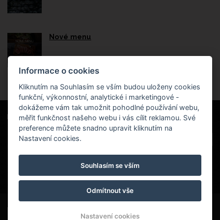
Nové menu
Informace o cookies
Kliknutím na Souhlasím se vším budou uloženy cookies
funkční, výkonnostní, analytické i marketingové -
dokážeme vám tak umožnit pohodlné používání webu,
měřit funkčnost našeho webu i vás cílit reklamou. Své
Naši partneři
|
Hotel Červenohorské sedlo
Projekt EU
|
preference můžete snadno upravit kliknutím na
Kouty nad Desnou 80, 788 11 Loučná nad
VOP
Nastavení cookies.
Desnou
rezervace@hotelchs.cz
Souhlasím se vším
+420 724 363 234
Odmítnout vše
© Copyright 2026 | Všechna práva vyhrazena
Nastavení cookies