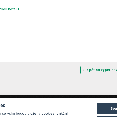
 okolí hotelu
.
Zpět na výpis no
, 788 11 Loučná nad Desnou
rezervace@hotelchs.cz
+420 724 3
ies
Sou
m se vším budou uloženy cookies funkční,