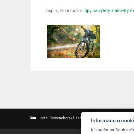
Inspirujte se našimi
tipy na výlety a aktivity v
Hotel Červenohorské sedlo
Kouty nad Desnou 80
Informace o cook
Kliknutím na Souhlasí