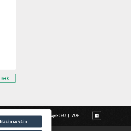
vinek
Naši partneři
|
Projekt EU
|
VOP
63 234
hlasím se vším