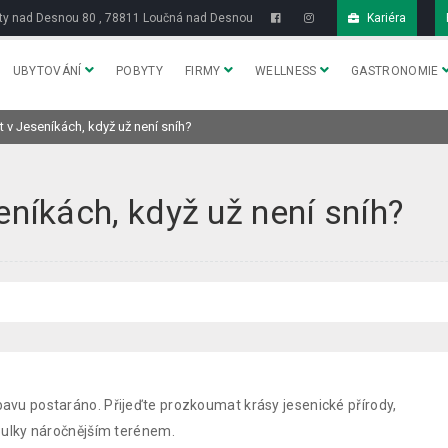
y nad Desnou 80 , 78811 Loučná nad Desnou
Kariéra
UBYTOVÁNÍ
POBYTY
FIRMY
WELLNESS
GASTRONOMIE
 v Jeseníkách, když už není sníh?
níkách, když už není sníh?
ábavu postaráno. Přijeďte prozkoumat krásy jesenické přírody,
 toulky náročnějším terénem.