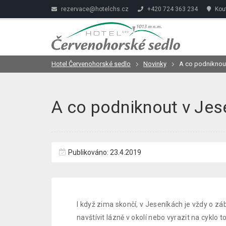
rezervace@hotelchs.cz
+420 724 363 234
Kout
Hotel Červenohorské sedlo
Novinky
A co podniknout
A co podniknout v Jese
Publikováno: 23.4.2019
I když zima skončí, v Jeseníkách je vždy o z
navštívit lázně v okolí nebo vyrazit na cyklo