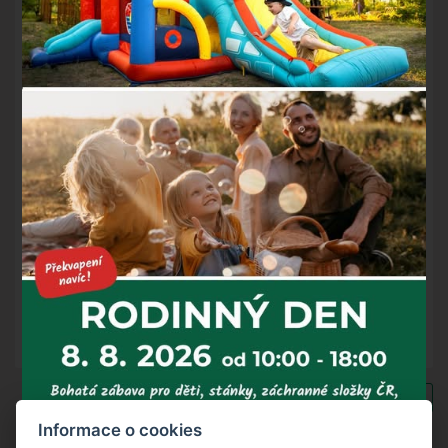
Červenohorské sedlo. Vyberte si z nabídky pobytových
balíčků nebo si sestavte pobyt ze služeb dle vlastní
představy.
Pobytové balíčky
O dárkový poukaz nám napište na email:
rezervace@hotelchs.cz
Zpět na výpis novinek
Informace o cookies