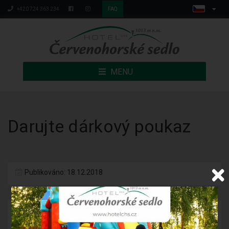
+420 724 363 234
FAQ
MENU
Darujte dárkový poukaz
Publikováno: 18.12.2018
Potěšte své blízké dárkovým poukazem na pobyt v hotelu