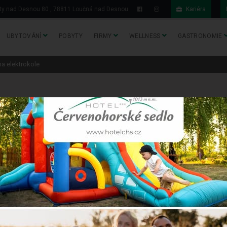
y nad Desnou 80 , 78811 Loučná nad Desnou
Kariéra
UBYTOVÁNÍ
POBYTY
FIRMY
WELLNESS
GASTRONOMIE
a elektrokole
trokole
Červenohorské sedlo a vydejte se na pohodový cyklovýlet krásnou a
 na elektrickém kole nebudou problém!