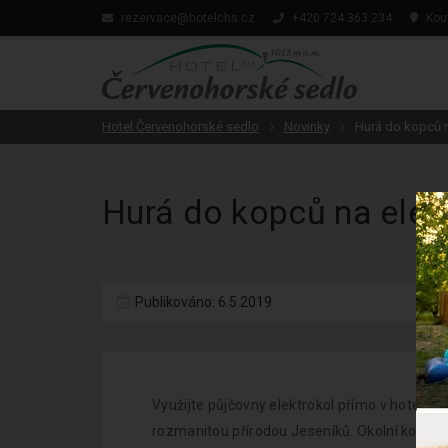
rezervace@hotelchs.cz
+420 724 363 234
Kout
Hotel Červenohorské sedlo
Novinky
Hurá do kopců n
Hurá do kopců na elek
Publikováno: 6.5.2019
Využijte půjčovny elektrokol přímo v hotelu 
rozmanitou přírodou Jeseníků. Okolní kopce