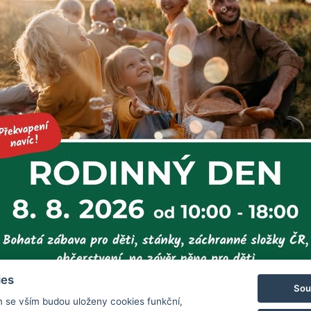
elektrokol
.
Zpět na výpis no
, 788 11 Loučná nad Desnou
rezervace@hotelchs.cz
+420 724 3
ies
Sou
m se vším budou uloženy cookies funkční,