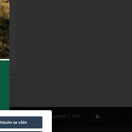
vinek
Naši partneři
|
Projekt EU
|
VOP
63 234
hlasím se vším