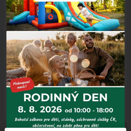
I když je venku mlha, naši nejmenší hosté se u nás nemusí
nudit.
Dětský koutek je k dispozici pro děti do 12 let, mládež ale i
dospělý mohou využít hernu nebo posilovnu, kde jsou
posilovací stroje i ping pong.
Otevírací doba: 10:00 - 20:00
Více info
Zpět na výpis novinek