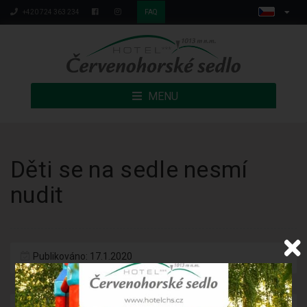
+420 724 363 234
FAQ
MENU
Děti se na sedle nesmí
nudit
Publikováno: 17.1.2020