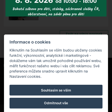
Zpět na výpis novinek
Informace o cookies
Kliknutím na Souhlasím se vším budou uloženy cookies
funkční, výkonnostní, analytické i marketingové -
dokážeme vám tak umožnit pohodlné používání webu,
Naši partneři
|
měřit funkčnost našeho webu i vás cílit reklamou. Své
Hotel Červenohorské sedlo
Projekt EU
|
preference můžete snadno upravit kliknutím na
Kouty nad Desnou 80, 788 11 Loučná nad
VOP
Nastavení cookies.
Desnou
rezervace@hotelchs.cz
Souhlasím se vším
+420 724 363 234
Odmítnout vše