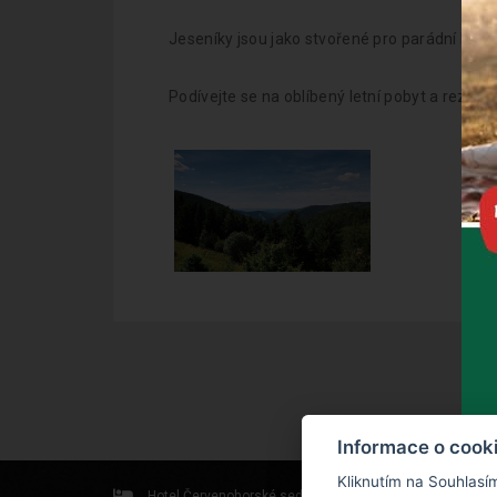
Jeseníky jsou jako stvořené pro parádní letn
Podívejte se na oblíbený letní pobyt a rezerv
Informace o cook
Kliknutím na Souhlasí
Hotel Červenohorské sedlo
Kouty nad Desnou 80