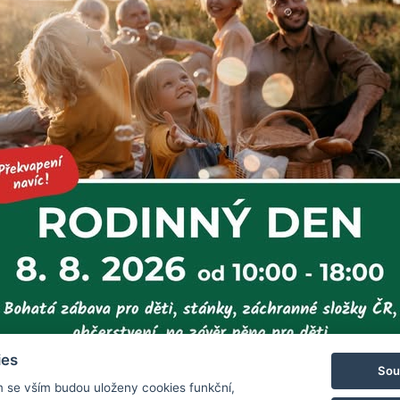
í dovolenou.
ujte si svou dovolenou na horách:
Léto na horách za hubičku
Zpět na výpis no
ies
Sou
m se vším budou uloženy cookies funkční,
, 788 11 Loučná nad Desnou
rezervace@hotelchs.cz
+420 724 3