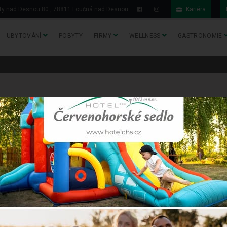
y nad Desnou 80 , 78811 Loučná nad Desnou
Kariéra
UBYTOVÁNÍ
POBYTY
FIRMY
WELLNESS
GASTRONOMIE
ás na Červenohorském sedle budete mít bezpečné a komfortní zázemí
očinek.