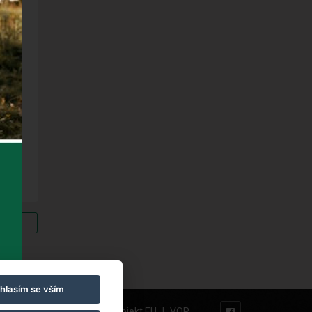
vinek
hlasím se vším
Naši partneři
|
Projekt EU
|
VOP
63 234