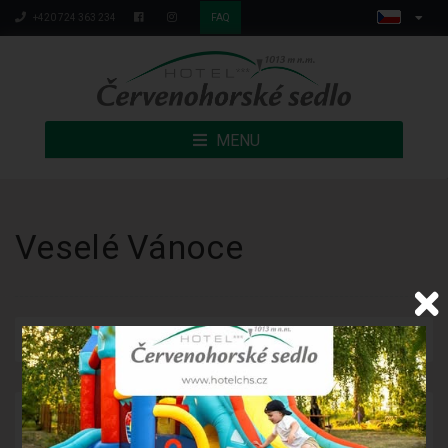
+420 724 363 234
FAQ
MENU
Veselé Vánoce
Publikováno: 23.12.2021
Ježíšek už je jednou nohou u nás a konec roku za dveřmi.