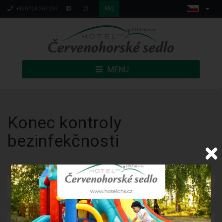
+420 724 363 234
FAQ
MENU
Konec kontroly
bezinfekčnosti
Publikováno: 16.2.2022