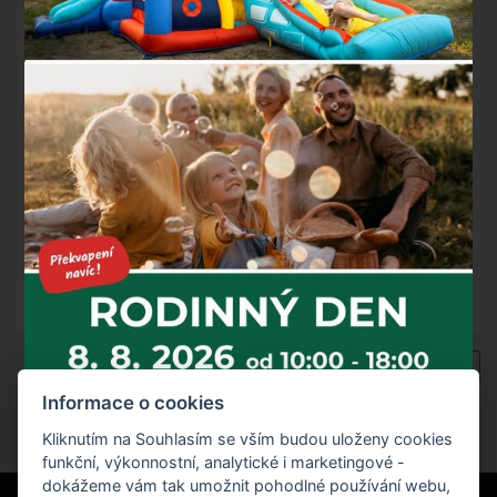
Vážení a milí hosté,
jsme rádi, že v našem hotelu a restauraci můžeme přivítat
již každého hosta a to bez nutnosti kontroly
bezinfekčnosti.
Těšíme se na viděnou.
Zpět na výpis novinek
Informace o cookies
Kliknutím na Souhlasím se vším budou uloženy cookies
funkční, výkonnostní, analytické i marketingové -
dokážeme vám tak umožnit pohodlné používání webu,