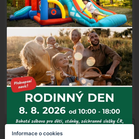
personál načepuje na hladinku, jako šnyt nebo mlíko.
Dále máme na čepu
Radegast Rázná desítka
a nejen pro
cyklisty
Birell Pomelo&Grep
.
Každý měsíc na rotující pípě uvedeme pivní speciál.
Přijměte tedy pozvání na Červenohorské sedlo,
vychutnejte si naše nová piva a užijte si Jeseníky jako na
dlani.
Těšíme se na vás.
Zpět na výpis novinek
Informace o cookies