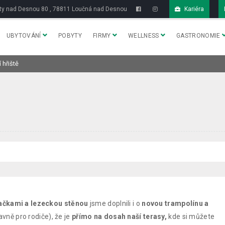
y nad Desnou 80 , 78811 Loučná nad Desnou
Kariéra
UBYTOVÁNÍ
POBYTY
FIRMY
WELLNESS
GASTRONOMIE
 hřiště
pačkami a lezeckou stěnou
jsme doplnili i o
novou trampolínu a
lavně pro rodiče), že je
přímo na dosah naší terasy,
kde si můžete