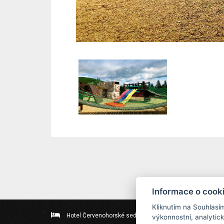
Informace o cook
Kliknutím na Souhlasí
Hotel Červenohorské sedlo
Kouty nad Desnou 80
výkonnostní, analytic