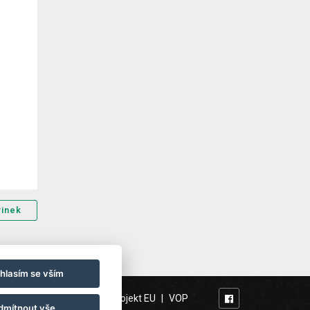
vinek
hlasím se vším
Naši partneři
|
Projekt EU
|
VOP
63 234
dmítnout vše