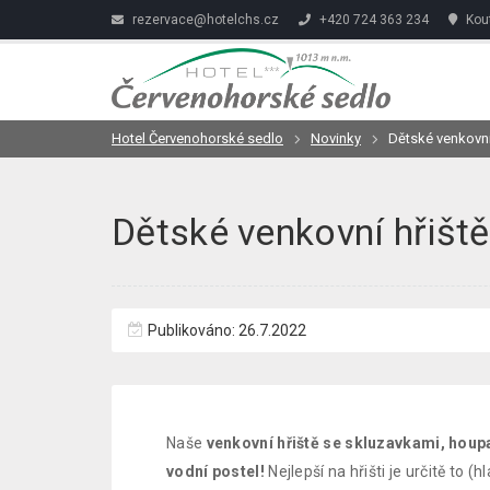
rezervace@hotelchs.cz
+420 724 363 234
Kout
Hotel Červenohorské sedlo
Novinky
Dětské venkovní
Dětské venkovní hřiště
Publikováno: 26.7.2022
Naše
venkovní hřiště se skluzavkami, hou
vodní postel!
Nejlepší na hřišti je určitě to (h