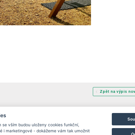
Zpět na výpis no
ies
Sou
m se vším budou uloženy cookies funkční,
, 788 11 Loučná nad Desnou
rezervace@hotelchs.cz
+420 724 3
ké i marketingové - dokážeme vám tak umožnit
O