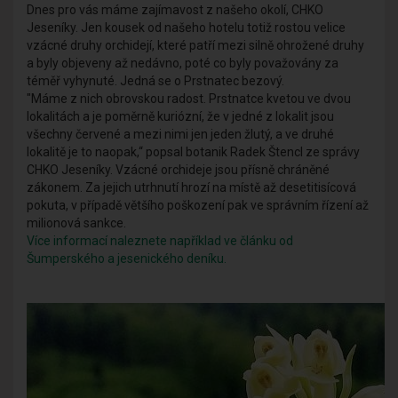
Dnes pro vás máme zajímavost z našeho okolí, CHKO
Jeseníky. Jen kousek od našeho hotelu totiž rostou velice
vzácné druhy orchidejí, které patří mezi silně ohrožené druhy
a byly objeveny až nedávno, poté co byly považovány za
téměř vyhynuté. Jedná se o Prstnatec bezový.
"Máme z nich obrovskou radost. Prstnatce kvetou ve dvou
lokalitách a je poměrně kuriózní, že v jedné z lokalit jsou
všechny červené a mezi nimi jen jeden žlutý, a ve druhé
lokalitě je to naopak,“ popsal botanik Radek Štencl ze správy
CHKO Jeseníky. Vzácné orchideje jsou přísně chráněné
zákonem. Za jejich utrhnutí hrozí na místě až desetitisícová
pokuta, v případě většího poškození pak ve správním řízení až
milionová sankce.
Více informací naleznete například ve článku od
Šumperského a jesenického deníku.