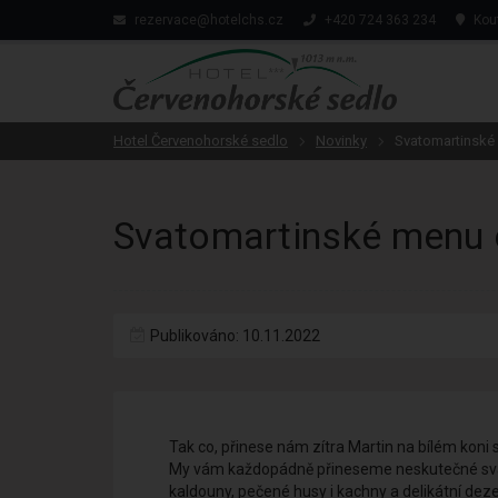
rezervace@hotelchs.cz
+420 724 363 234
Kout
Hotel Červenohorské sedlo
Novinky
Svatomartinské 
Svatomartinské menu 
Publikováno: 10.11.2022
Tak co, přinese nám zítra Martin na bílém koni 
My vám každopádně přineseme neskutečné svatom
kaldouny, pečené husy i kachny a delikátní dezert