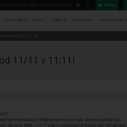
y nad Desnou 80 , 78811 Loučná nad Desnou
Kariéra
UBYTOVÁNÍ
POBYTY
FIRMY
WELLNESS
GASTRONOMIE
menu od 11/11 v 11:11!
od 11/11 v 11:11!
sníh?
artinské dobroty! Připravili jsme si pro vás výborné paštiky, husí
y. Jak jsme slíbili, v 11:11 sraz v restauraci! Už teď se nám sbíhají sliny.