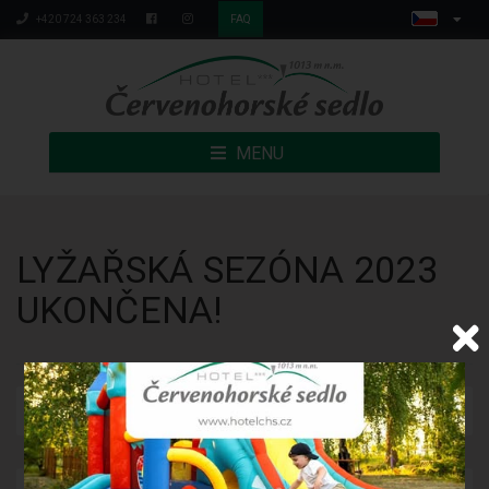
+420 724 363 234
FAQ
MENU
LYŽAŘSKÁ SEZÓNA 2023
UKONČENA!
Publikováno: 30.3.2023