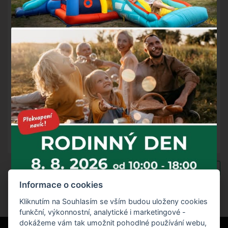
Děkujeme všem
lyžařům
i nelyžařům za návštěvu a těšíme
se na další zimní sezónu! Nezapomeňte, že hotel a jeho
služby jsou Vám k dispozici celoročně! Aktuálně máme v
nabídce poslední volné pokoje na
Velikonoce
a celoroční,
nejen
wellness pobyty
!
Zpět na výpis novinek
Informace o cookies
Kliknutím na Souhlasím se vším budou uloženy cookies
funkční, výkonnostní, analytické i marketingové -
dokážeme vám tak umožnit pohodlné používání webu,