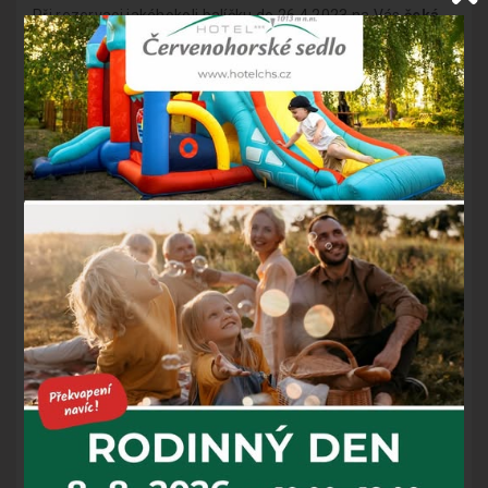
Při rezervaci jakéhokoli balíčku do 26.4.2023 na Vás
čeká
15% sleva po zadání slevového kódu VIKEND15.
Sleva
samozřejmě platí i v případě, že využijete pouze ubytování
bez doprovodných služeb!
Nabídka pobytů, u kterých je možné zadat promo kód -
https://www.hotelchs.cz/cs/prodlouzene-vikendy-
jeseniky/
Rezervace samotného ubytování -
https://www.hotelchs.cz/cs/rezervace/
P.S.:
Sleva platí v termínu od 28.4. do 8.5. – to znamená, že
i na ubytování či pobyty mimo prodloužený víkend. Můžete
si tak volno za velice příjemnou cenu ještě prodloužit!