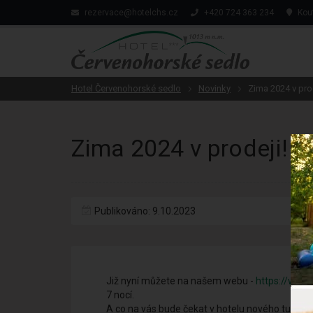
rezervace@hotelchs.cz
+420 724 363 234
Kout
Hotel Červenohorské sedlo
Novinky
Zima 2024 v prod
Zima 2024 v prodeji!
Publikováno: 9.10.2023
Již nyní můžete na našem webu -
https://www.
7 nocí.
A co na vás bude čekat v hotelu nového tuto zi