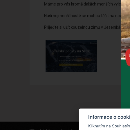
Máme pro vás kromě dalších menších vylepšení i
.
Naši nejmenší hosté se mohou těšit na nové dět
.
Přijeďte si užít kouzelnou zimu v Jeseníkách. 
Informace o cook
Kliknutím na Souhlasí