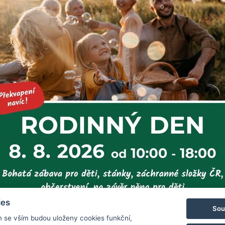
 jednu větší novinku.
ské koutky s parádním zázemím nejen pro ně, ale i pro rodiče.
Celý tým Červenohorského sedla se na vás těší!
Zpět na výpis no
ies
Sou
m se vším budou uloženy cookies funkční,