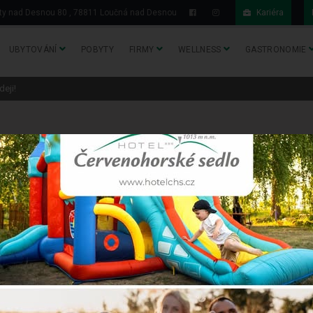
y nad Desnou 80 , 78811 Loučná nad Desnou
Kariéra
UBYTOVÁNÍ
POBYTY
FIRMY
WELLNESS
GASTRONOMIE
eji!
hotelchs.cz/cs/pobyty-jeseniky/...
najít lyžařské pobyty se skipasy na 4 -
mu? O zrekonstruovaných Standard pokojích a nové vířivce již víte.