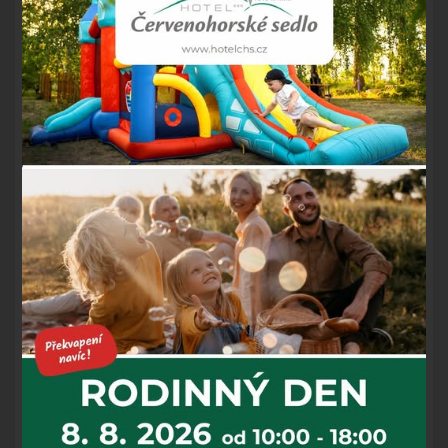
příjemném hotelu, s vydatnou stravou, odpočinkem ve
wellness a s trochou štěstí na počasí i lyžováním na 1 den
zdarma. Jsou to i Vaše představy o letošních svátcích?
Pokud ano, tak už neváhejte a objednejte si svůj
velikonoční pobyt na Sedle.
Rezervujte přímo na stránkách hotelu:
https://www.hotelchs.cz/cs/pobyty-jeseniky/38312-
velikonocni-pobyt-s-wellness-a-se-skipasem-zdarma-4-
noci/
A kdo prahne pro větší dávce relaxu, doporučujeme vybrat
si balíček s masáží navíc, a to za zvýhodněnou cenu!
https://www.hotelchs.cz/cs/pobyty-jeseniky/89171-
velikonocni-pobyt-s-wellness-masazi-a-se-skipasem-
zdarma-4-noci/