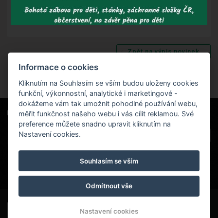
Zpět na výpis novinek
Informace o cookies
Kliknutím na Souhlasím se vším budou uloženy cookies
funkční, výkonnostní, analytické i marketingové -
dokážeme vám tak umožnit pohodlné používání webu,
měřit funkčnost našeho webu i vás cílit reklamou. Své
Naši partneři
|
Hotel Červenohorské sedlo
Projekt EU
|
preference můžete snadno upravit kliknutím na
Kouty nad Desnou 80, 788 11 Loučná nad
VOP
Nastavení cookies.
Desnou
rezervace@hotelchs.cz
Souhlasím se vším
+420 724 363 234
Odmítnout vše
© Copyright 2026 | Všechna práva vyhrazena
Nastavení cookies