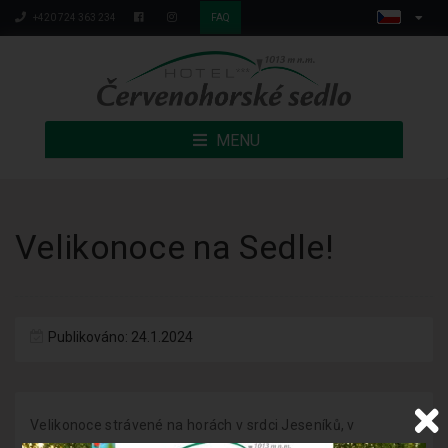
+420 724 363 234
FAQ
MENU
Velikonoce na Sedle!
Publikováno: 24.1.2024
Velikonoce strávené na horách v srdci Jeseníků, v