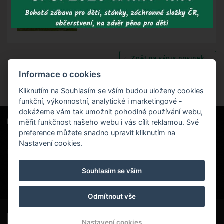
Zpět na výpis novinek
Informace o cookies
Kliknutím na Souhlasím se vším budou uloženy cookies
funkční, výkonnostní, analytické i marketingové -
dokážeme vám tak umožnit pohodlné používání webu,
měřit funkčnost našeho webu i vás cílit reklamou. Své
Naši partneři
|
Hotel Červenohorské sedlo
Projekt EU
|
preference můžete snadno upravit kliknutím na
Kouty nad Desnou 80, 788 11 Loučná nad
VOP
Nastavení cookies.
Desnou
rezervace@hotelchs.cz
Souhlasím se vším
+420 724 363 234
Odmítnout vše
© Copyright 2026 | Všechna práva vyhrazena
Nastavení cookies