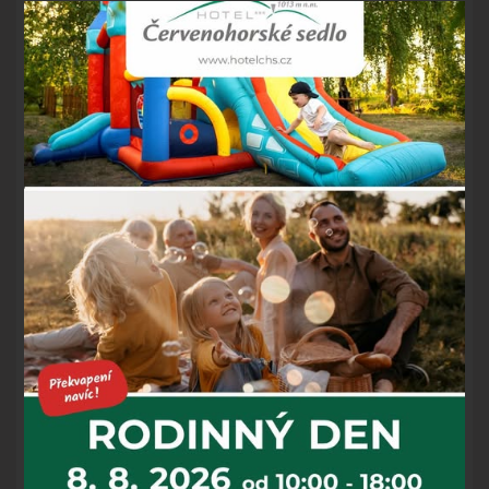
Tahle zima nám dává opravdu zabrat! I když se u nás
momentálně nelyžuje, budeme rádi, když nám zachováte
svou přízeň a přijedete třeba na wellness pobyt!
Od března jsou v prodeji všechny celoroční pobyty za
zvýhodněné ceny
https://www.hotelchs.cz/cs/pobyty-
jeseniky/
Jarní neomezený wellness je nově v platnosti až do konce
dubna včetně víkendů -
https://www.hotelchs.cz/cs/pobyty-jeseniky/#jaro-80-
100
Stále nemáte plány na Velikonoce? Budeme rádi za
společnost -
https://www.hotelchs.cz/cs/pobyty-
jeseniky/#velikonoce-62
Těšíme se na vás!