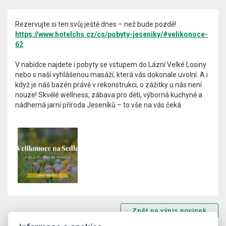
Rezervujte si ten svůj ještě dnes – než bude pozdě!
https://www.hotelchs.cz/cs/pobyty-jeseniky/#velikonoce-
62
V nabídce najdete i pobyty se vstupem do Lázní Velké Losiny
nebo s naší vyhlášenou masáží, která vás dokonale uvolní. A i
když je náš bazén právě v rekonstrukci, o zážitky u nás není
nouze! Skvělé wellness, zábava pro děti, výborná kuchyně a
nádherná jarní příroda Jeseníků – to vše na vás čeká.
Zpět na výpis novinek