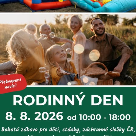
k ve stěnách
v našem novém bazénu – těšíme se na vás!