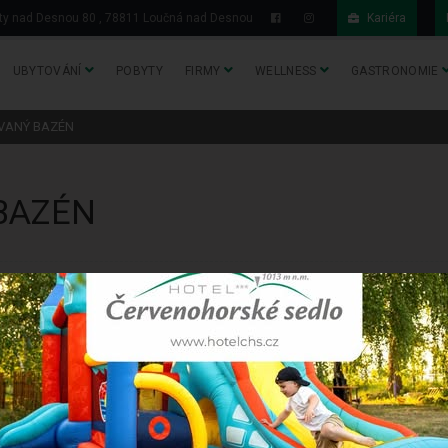
y nad Desnou 80 , 78811 Loučná nad Desnou
Kariéra
UBYTOVÁNÍ
POBYTY
FIRMY
WELLNESS
GASTRONOMIE
VANÝ BAZÉN
BAZÉN
– a není divu. Moderní prostředí, příjemná teplota vody 30–32 °C a skvělé
činku po celý den.