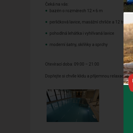
Čeká na vás:
bazén o rozměrech 12 × 6 m
perličková lavice, masážní chrliče a 12 tryse
pohodlná lehátka i vyhřívaná lavice
moderní šatny, skříňky a sprchy
.
Otevírací doba: 09:00 – 21:00
.
Dopřejte si chvíle klidu a příjemnou relaxaci 