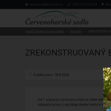
rezervace@hotelchs.cz
+420 724 363 234
Kout
Hotel Červenohorské sedlo
Novinky
ZREKONSTRUO
ZREKONSTRUOVANÝ 
Publikováno: 18.8.2025
Od
1. srpna je v provozu a těší se velké oblibě 
relaxační prvky z něj dělají ideální místo k odpo
.