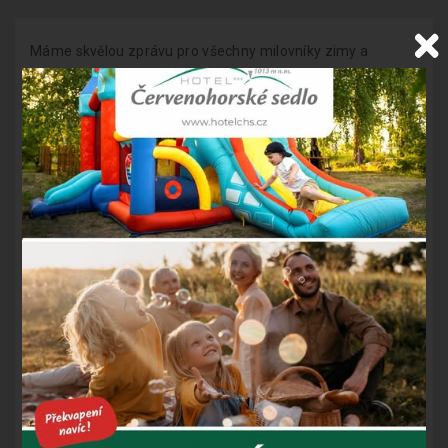
Máme skvělou zprávu pro všechny milovníky zimy a
zaslouženého odpočinku! Jeden z vašich nejoblíbenějších
pobytů roku 2025 –
kombinace hor a Termálních lázní
Velké Losiny
– zůstává.
Denně se nás ptáte, zda budou tyto balíčky dostupné i pro
zimní sezónu. Naše odpověď zní:
ANO, nyní je nejvyšší čas
objednat ten Váš!
Více než polovina kapacity je vyprodána.
Můžete si vybrat pobyt v délce
3–7 nocí
Platí
po celou zimní sezónu
Ideální kombinace
aktivního dne na horách a dokonalého
relaxu v termálních lázních
Kompletní nabídku zimních pobytů najdete zde:
https://www.hotelchs.cz/cs/
pobyty-jeseniky/#zima-73