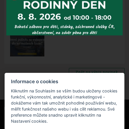
Těšíme se na Vás v Jeseníkách na viděnou! Tým Hotelu
Červenohorské sedlo
Zpět na výpis novinek
Informace o cookies
Kliknutím na Souhlasím se vším budou uloženy cookies
funkční, výkonnostní, analytické i marketingové -
dokážeme vám tak umožnit pohodlné používání webu,
měřit funkčnost našeho webu i vás cílit reklamou. Své
Naši partneři
|
Hotel Červenohorské sedlo
Projekt EU
|
preference můžete snadno upravit kliknutím na
Kouty nad Desnou 80, 788 11 Loučná nad
VOP
Nastavení cookies.
Desnou