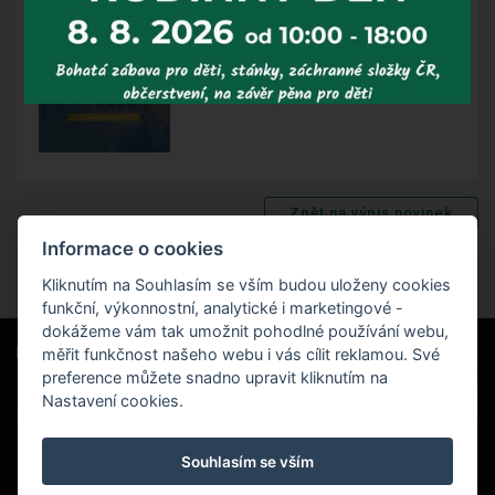
Zpět na výpis novinek
Informace o cookies
Kliknutím na Souhlasím se vším budou uloženy cookies
funkční, výkonnostní, analytické i marketingové -
dokážeme vám tak umožnit pohodlné používání webu,
měřit funkčnost našeho webu i vás cílit reklamou. Své
Naši partneři
|
Hotel Červenohorské sedlo
Projekt EU
|
preference můžete snadno upravit kliknutím na
Kouty nad Desnou 80, 788 11 Loučná nad
VOP
Nastavení cookies.
Desnou
rezervace@hotelchs.cz
Souhlasím se vším
+420 724 363 234