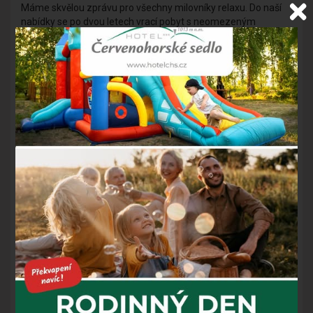
Máme skvělou zprávu pro všechny milovníky relaxu. Do naší
nabídky se po dvou letech vrací pobyt s neomezeným
vstupem do wellness, platný ve vybraných termínech během
března a dubna.
Čeká na vás pohodlné ubytování, bohatá polopenze formou
bufetu nebo servírovaná večeře a především neomezený
odpočinek v bazénu a hotelovém wellness.
Jaro na horách má navíc své kouzlo – klidnější atmosféru,
krásnou přírodu Jeseníků a ideální podmínky pro odpočinek i
výlety do okolí. Aktuálně si stále můžete užít také lyžování.
Pobyt na 2 noci:
https://www.hotelchs.cz/cs/pobyty-
jeseniky/89207-jarni-pobyt-s-neomezenym-wellness-a-
polopenzi/
Pobyt na 3 noci:
https://www.hotelchs.cz/cs/pobyty-
jeseniky/114567-jarni-pobyt-s-neomezenym-wellness-a-
polopenzi-3-noci/
Těšíme se na vás na Sedle.