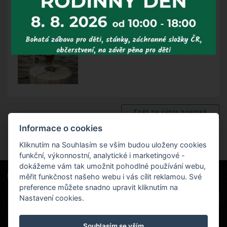
Přijeďte ochutnat.
Zpět na výpis novinek
Informace o cookies
Kliknutím na Souhlasím se vším budou uloženy cookies
funkční, výkonnostní, analytické i marketingové -
dokážeme vám tak umožnit pohodlné používání webu,
měřit funkčnost našeho webu i vás cílit reklamou. Své
Naši partneři
|
Hotel Červenohorské sedlo
Projekt EU
|
preference můžete snadno upravit kliknutím na
Kouty nad Desnou 80, 788 11 Loučná nad
VOP
Nastavení cookies.
Desnou
rezervace@hotelchs.cz
Souhlasím se vším