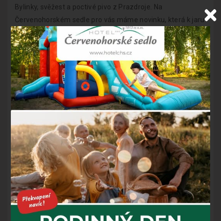
Bylinky, svěžest a poctivé pivo z Prazdroje. Na
Červenohorském sedle pro vás máme novinku, která k jaru
prostě patří – pivní speciál Luční z konceptu Speciály z
Prazdroje.
Tento program od
Plzeňský Prazdroj
navazuje na
oblíbenou Volbu sládků a přináší to nejlepší z českého
pivovarnictví – vždy aktuální speciály, které stojí za
ochutnání.
Proč ochutnat právě Luční?
Luční je světlý nefiltrovaný ležák, který perfektně ladí s
jarní atmosférou hor:
• výrazná, plná sladová chuť
• příjemná hořkost
• svěží bylinné a lehce ovocné tóny
• kombinace několika odrůd českého chmele
Výsledkem je pivo, které skvěle doplní jak klasickou českou
kuchyni, tak moderní jídla z naší restaurace.