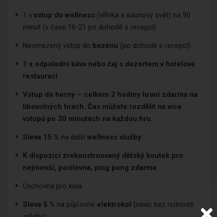
1 x
vstup do wellness
(vířivka a saunový svět) na 90
minut (v čase 16-21 po dohodě s recepcí)
Neomezený vstup do
bazénu
(po dohodě s recepcí)
1 x odpolední káva nebo čaj s dezertem v hotelové
restauraci
Vstup do herny – celkem 2 hodiny hraní zdarma na
libovolných hrách. Čas můžete rozdělit na více
vstupů po 30 minutách na každou hru.
Sleva 15 %
na další
wellness
služby
K dispozici zrekonstruovaný dětský koutek pro
nejmenší, posilovna, ping pong zdarma
Úschovna pro kola
Sleva 5 %
na půjčovné
elektrokol
(navíc bez nutnosti
zálohy)