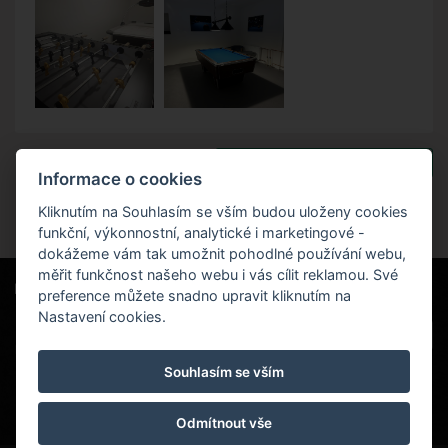
Zpět na pobytové balíčky
Informace o cookies
Kliknutím na Souhlasím se vším budou uloženy cookies
funkční, výkonnostní, analytické i marketingové -
dokážeme vám tak umožnit pohodlné používání webu,
měřit funkčnost našeho webu i vás cílit reklamou. Své
Naši partneři
|
Hotel Červenohorské sedlo
preference můžete snadno upravit kliknutím na
Projekt EU
|
Nastavení cookies.
Kouty nad Desnou 80, 788 11 Loučná nad
VOP
Desnou
Souhlasím se vším
rezervace@hotelchs.cz
+420 724 363 234
Odmítnout vše