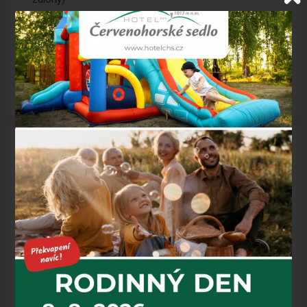
Parkování
přímo u hotelu zdarma
Bezplatné
Wi-Fi připojení
k internetu v celém hotelu
Možnost prodloužení pobytu se slevou 10 % z ceny
ubytování
Poznámka
Platnost pobytu:
ve vybrané termíny
Poplatek z pobytu 35 Kč osoba/den není zahrnut v ceně
pobytu - hradí se na místě
Při garanci kreditní kartou Vám bude stržena záloha
ve výši 50 % z celkové ceny pobytu. V případě, že na
kartě nemáte dostatek prostředků, naše recepce