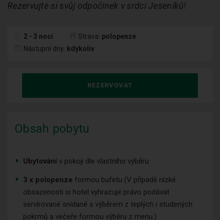
Rezervujte si svůj odpočinek v srdci Jeseníků!
2 - 3 nocí
Strava:
polopenze
Nástupní dny:
kdykoliv
REZERVOVAT
Obsah pobytu
Ubytování
v pokoji dle vlastního výběru
3 x
polopenze
formou bufetu (V případě nízké
obsazenosti si hotel vyhrazuje právo podávat
servírované snídaně s výběrem z teplých i studených
pokrmů a večeře formou výběru z menu.)