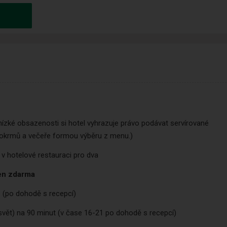
ízké obsazenosti si hotel vyhrazuje právo podávat servírované
pokrmů a večeře formou výběru z menu.)
m
v hotelové restauraci pro dva
en
zdarma
u
(po dohodě s recepcí)
 svět) na 90 minut (v čase 16-21 po dohodě s recepcí)