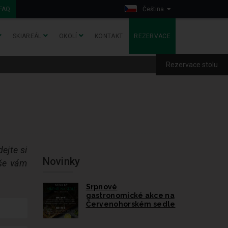
FAQ
Čeština
SKIAREÁL
OKOLÍ
KONTAKT
REZERVACE
Rezervace stolu
ejte si
Novinky
vše vám
Srpnové
gastronomické akce na
Červenohorském sedle