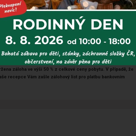
hrnut v ceně pobytu - hradí se na místě
ržena záloha ve výši 50 % z celkové ceny pobytu. V případě, že
aše recepce Vám zašle zálohový list pro platbu bankovním