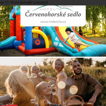
ase 11-16 po dohodě s recepcí)
běru pro každého (Je nutná rezervace času procedury předem.
.)
utek pro nejmenší, posilovna, ping pong zdarma
bez nutnosti zálohy)
elém hotelu
% z ceny ubytování