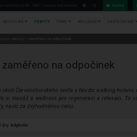
y nad Desnou 80 , 78811 Loučná nad Desnou
Kariéra
UBYTOVÁNÍ
POBYTY
FIRMY
WELLNESS
GASTRONOMIE
ky pro seniory – zaměřeno na odpočinek
– zaměřeno na odpočinek
o okolí Červenohorského sedla s Nordic walking holemi, d
te si masáž a wellness pro regeneraci a relaxaci. To 
ory, navíc za zvýhodněnou cenu.
í dny:
kdykoliv