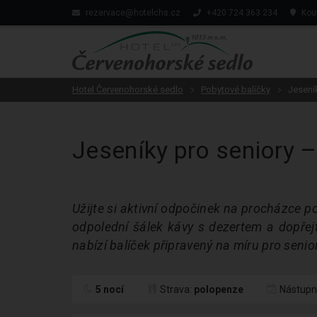
rezervace@hotelchs.cz
+420 724 363 234
Kout
Hotel Červenohorské sedlo
Pobytové balíčky
Jesení
Jeseníky pro seniory 
Užijte si aktivní odpočinek na procházce p
odpolední šálek kávy s dezertem a dopřej
nabízí balíček připravený na míru pro seni
5 nocí
Strava:
polopenze
Nástupn