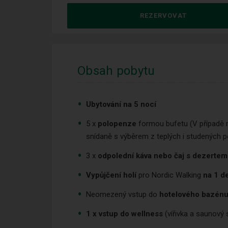
REZERVOVAT
Obsah pobytu
Ubytování na 5 nocí
5 x
polopenze
formou bufetu (V případě n
snídaně s výběrem z teplých i studených 
3 x
odpolední káva nebo čaj s dezerte
Vypůjčení holí
pro Nordic Walking
na 1 d
Neomezený vstup do
hotelového
bazén
1 x vstup do wellness
(vířivka a saunový