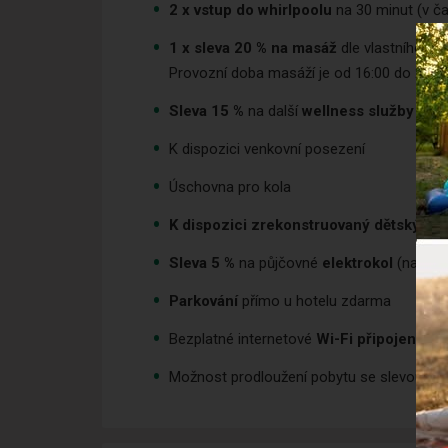
2 x
vstup do whirlpoolu
na 30 minut (v č
1 x sleva 20 % na masáž
dle vlastního vý
Provozní doba masáží je od 16:00 do 21:00
Sleva 15 %
na další
wellness
služby
K dispozici venkovní posezení
Úschovna pro kola
K dispozici zrekonstruovaný dětský ko
Sleva 5 %
na půjčovné
elektrokol
(navíc 
Parkování
přímo u hotelu zdarma
Bezplatné internetové
Wi-Fi připojení
v c
Možnost prodloužení pobytu se slevou 10 